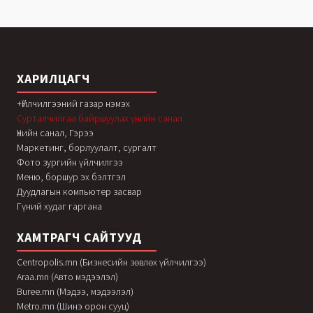
ХАРИЛЦАГЧ
+Үйлчилгээний газар нэмэх
Сурталчилгаа байршуулах үнийн санал
Үнийн санал, Гэрээ
Маркетинг, борлуулалт, сургалт
Фото зургийн үйлчилгээ
Меню, боршур эх бэлтгэл
Дуудлагын компьютер засвар
Гүний худаг гаргана
ХАМТРАГЧ САЙТУУД
Centropolis.mn (Бизнесийн зөвлөх үйлчилгээ)
Araa.mn (Авто мэдээлэл)
Buree.mn (Мэдээ, мэдээлэл)
Metro.mn (Шинэ орон сууц)