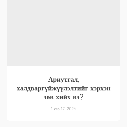
Ариутгал,
халдваргүйжүүлэлтийг хэрхэн
зөв хийх вэ?
1 сар 17, 2024