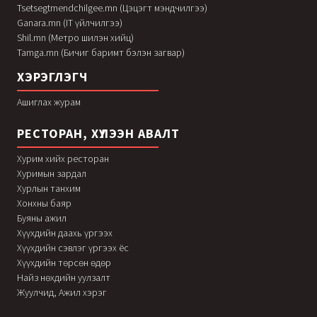
Tsetsegtmendchilgee.mn (Цэцэгт мэндчилгээ)
Ganara.mn (IT үйлчилгээ)
Shil.mn (Метро шилэн хийц)
Tamga.mn (Бичиг баримт бэлэн загвар)
ХЭРЭГЛЭГЧ
Ашиглах журам
РЕСТОРАН, ХҮЛЭЭН АВАЛТ
Хурим хийх ресторан
Хуримын зардал
Хурлын танхим
Хонхны баяр
Буяны ажил
Хүүхдийн даахь үргээх
Хүүхдийн сэвлэг үргээх ёс
Хүүхдийн төрсөн өдөр
Найз нөхдийн уулзалт
Жуулчид, Ажил хэрэг