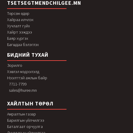
TSETSEGTMENDCHILGEE.MN
Төрсөн өдөр
Хайраа илчлэх
Уучлалт гуйх
Хайрт ээждээ
Баяр хүргэх
Багшдаа бэлэглэх
БИДНИЙ ТУХАЙ
Зорилго
Хэвлэл мэдээлэлд
Нээлттэй ажлын байр
7711-7799
sales@huree.mn
ХАЙЛТЫН ТӨРӨЛ
Амралтын газар
Барилгын үйлчилгээ
Баталгаат орчуулга
Дуудлагын үйлчилгээ