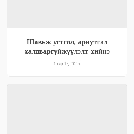
Шавьж устгал, ариутгал
халдваргүйжүүлэлт хийнэ
1 сар 17, 2024