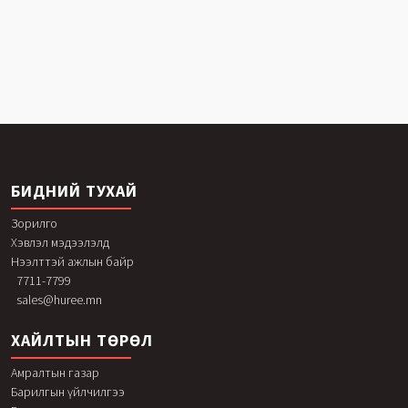
БИДНИЙ ТУХАЙ
Зорилго
Хэвлэл мэдээлэлд
Нээлттэй ажлын байр
7711-7799
sales@huree.mn
ХАЙЛТЫН ТӨРӨЛ
Амралтын газар
Барилгын үйлчилгээ