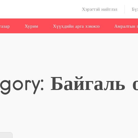
Хэрэгтэй нийтлэл
Бү
газар
Хурим
Хүүхдийн арга хэмжээ
Амралтын г
gory: Байгаль 