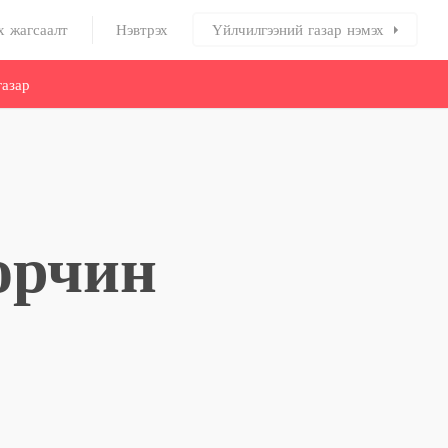
х жагсаалт
Нэвтрэх
Үйлчилгээний газар нэмэх
азар
орчин