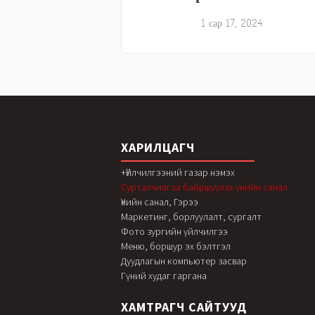
1 сар 17, 2024
ХАРИЛЦАГЧ
+Үйлчилгээний газар нэмэх
Сурталчилгаа байршуулах үнийн санал
Үнийн санал, Гэрээ
Маркетинг, борлуулалт, сургалт
Фото зургийн үйлчилгээ
Меню, боршур эх бэлтгэл
Дуудлагын компьютер засвар
Гүний худаг гаргана
ХАМТРАГЧ САЙТУУД