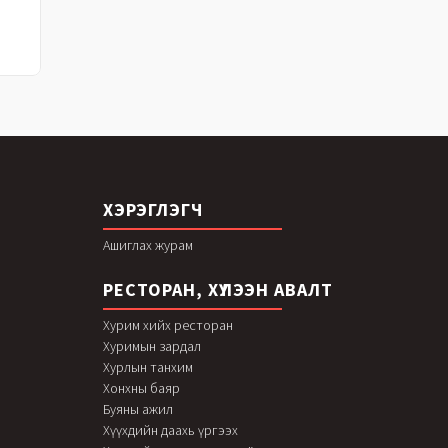
ХЭРЭГЛЭГЧ
Ашиглах журам
РЕСТОРАН, ХҮЛЭЭН АВАЛТ
Хурим хийх ресторан
Хуримын зардал
Хурлын танхим
Хонхны баяр
Буяны ажил
Хүүхдийн даахь үргээх