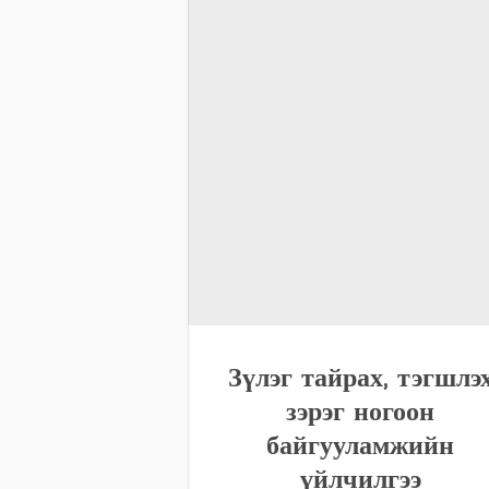
Зүлэг тайрах, тэгшлэ
зэрэг ногоон
байгууламжийн
үйлчилгээ