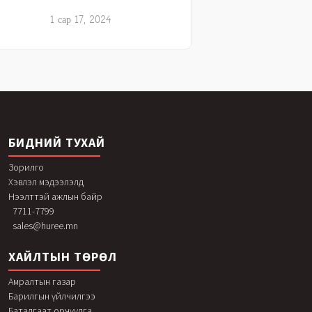
1 сар 17, 2024
БИДНИЙ ТУХАЙ
Зорилго
Хэвлэл мэдээлэлд
Нээлттэй ажлын байр
7711-7799
sales@huree.mn
ХАЙЛТЫН ТӨРӨЛ
Амралтын газар
Барилгын үйлчилгээ
Баталгаат орчуулга