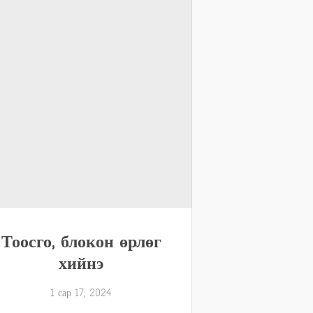
Тоосго, блокон өрлөг
хийнэ
1 сар 17, 2024