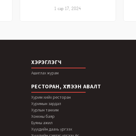
1 сар 17, 2024
ХЭРЭГЛЭГЧ
Ашиглах журам
РЕСТОРАН, ХҮЛЭЭН АВАЛТ
Хурим хийх ресторан
Хуримын зардал
Хурлын танхим
Хонхны баяр
Буяны ажил
Хүүхдийн даахь үргээх
Хүүхдийн сэвлэг үргээх ёс