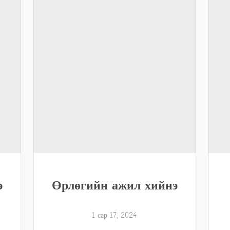
э
Өрлөгийн ажил хийнэ
1 сар 17, 2024