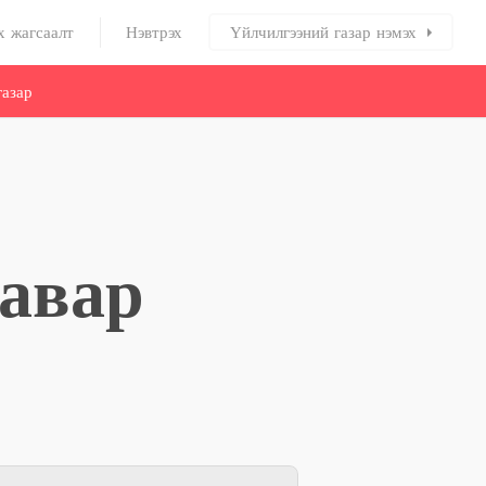
х жагсаалт
Нэвтрэх
Үйлчилгээний газар нэмэх
азар
авар