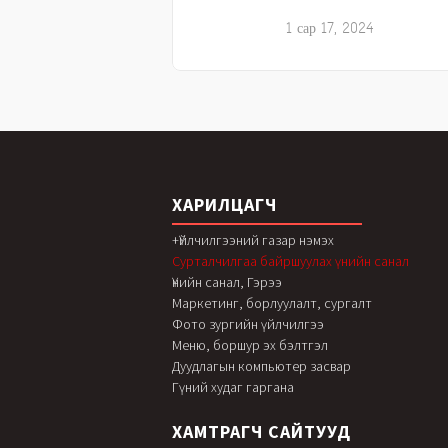
1 сар 17, 2024
ХАРИЛЦАГЧ
+Үйлчилгээний газар нэмэх
Сурталчилгаа байршуулах үнийн санал
Үнийн санал, Гэрээ
Маркетинг, борлуулалт, сургалт
Фото зургийн үйлчилгээ
Меню, боршур эх бэлтгэл
Дуудлагын компьютер засвар
Гүний худаг гаргана
ХАМТРАГЧ САЙТУУД