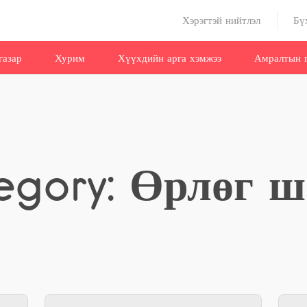
Хэрэгтэй нийтлэл
Бү
газар
Хурим
Хүүхдийн арга хэмжээ
Амралтын г
egory: Өрлөг ш