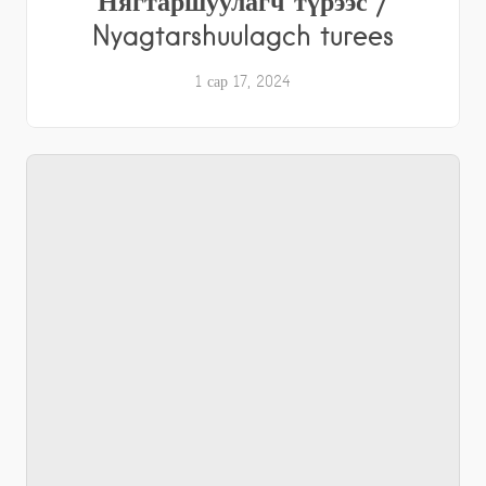
Нягтаршуулагч түрээс /
Nyagtarshuulagch turees
1 сар 17, 2024