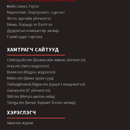
Сурталчилгаа байршуулах үнийн санал
Үнийн санал, Гэрээ
Маркетинг, борлуулалт, сургалт
Фото зургийн үйлчилгээ
Меню, боршур эх бэлтгэл
Дуудлагын компьютер засвар
Гүний худаг гаргана
ХАМТРАГЧ САЙТУУД
Centropolis.mn (Бизнесийн зөвлөх үйлчилгээ)
Araa.mn (Авто мэдээлэл)
Buree.mn (Мэдээ, мэдээлэл)
Metro.mn (Шинэ орон сууц)
Tsetsegtmendchilgee.mn (Цэцэгт мэндчилгээ)
Ganara.mn (IT үйлчилгээ)
Shil.mn (Метро шилэн хийц)
Tamga.mn (Бичиг баримт бэлэн загвар)
ХЭРЭГЛЭГЧ
Ашиглах журам