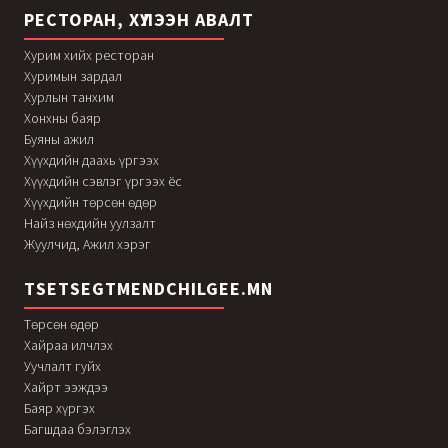
РЕСТОРАН, ХҮЛЭЭН АВАЛТ
Хурим хийх ресторан
Хуримын зардал
Хурлын танхим
Хонхны баяр
Буяны ажил
Хүүхдийн даахь үргээх
Хүүхдийн сэвлэг үргээх ёс
Хүүхдийн төрсөн өдөр
Найз нөхдийн уулзалт
Жуулчид, Ажил хэрэг
TSETSEGTMENDCHILGEE.MN
Төрсөн өдөр
Хайраа илчлэх
Уучлалт гуйх
Хайрт ээждээ
Баяр хүргэх
Багшдаа бэлэглэх