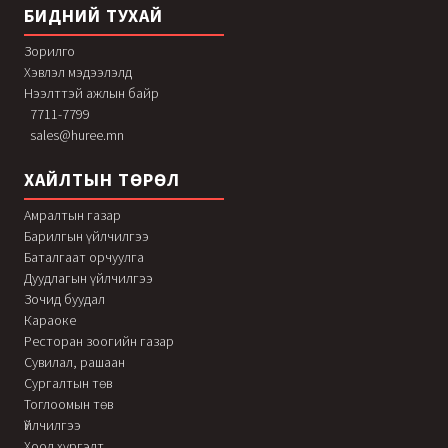
БИДНИЙ ТУХАЙ
Зорилго
Хэвлэл мэдээлэлд
Нээлттэй ажлын байр
7711-7799
sales@huree.mn
ХАЙЛТЫН ТӨРӨЛ
Амралтын газар
Барилгын үйлчилгээ
Баталгаат орчуулга
Дуудлагын үйлчилгээ
Зочид буудал
Караоке
Ресторан зоогийн газар
Сувилал, рашаан
Сургалтын төв
Тоглоомын төв
Үйлчилгээ
Хоол хүргэлт