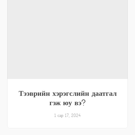
Тээврийн хэрэгслийн даатгал
гэж юу вэ?
1 сар 17, 2024