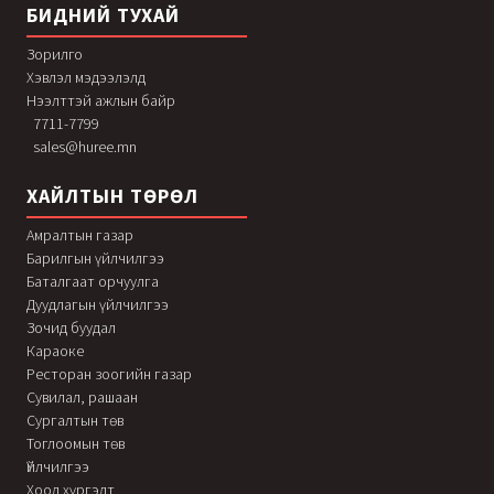
БИДНИЙ ТУХАЙ
Зорилго
Хэвлэл мэдээлэлд
Нээлттэй ажлын байр
7711-7799
sales@huree.mn
ХАЙЛТЫН ТӨРӨЛ
Амралтын газар
Барилгын үйлчилгээ
Баталгаат орчуулга
Дуудлагын үйлчилгээ
Зочид буудал
Караоке
Ресторан зоогийн газар
Сувилал, рашаан
Сургалтын төв
Тоглоомын төв
Үйлчилгээ
Хоол хүргэлт