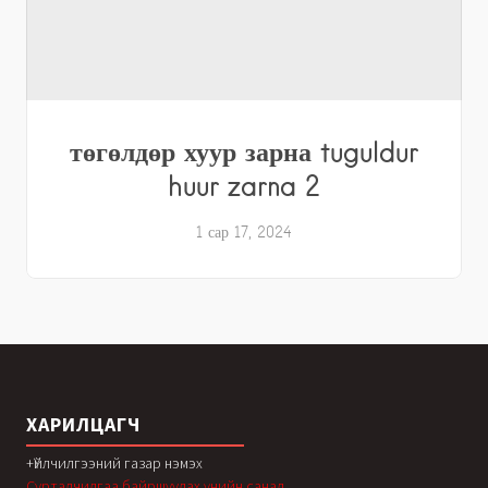
төгөлдөр хуур зарна tuguldur
huur zarna 2
1 сар 17, 2024
ХАРИЛЦАГЧ
+Үйлчилгээний газар нэмэх
Сурталчилгаа байршуулах үнийн санал