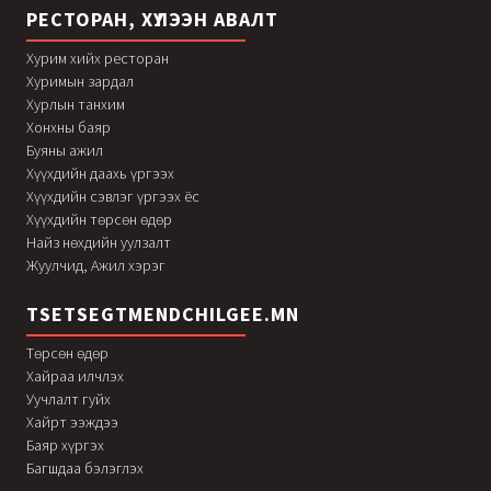
РЕСТОРАН, ХҮЛЭЭН АВАЛТ
Хурим хийх ресторан
Хуримын зардал
Хурлын танхим
Хонхны баяр
Буяны ажил
Хүүхдийн даахь үргээх
Хүүхдийн сэвлэг үргээх ёс
Хүүхдийн төрсөн өдөр
Найз нөхдийн уулзалт
Жуулчид, Ажил хэрэг
TSETSEGTMENDCHILGEE.MN
Төрсөн өдөр
Хайраа илчлэх
Уучлалт гуйх
Хайрт ээждээ
Баяр хүргэх
Багшдаа бэлэглэх