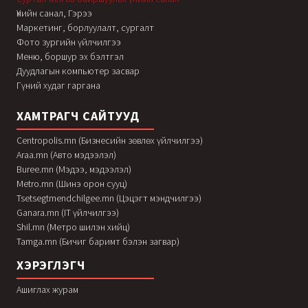
Үнийн санал, Гэрээ
Маркетинг, борлуулалт, сургалт
Фото зургийн үйлчилгээ
Меню, боршур эх бэлтгэл
Дуудлагын компьютер засвар
Гүний худаг гаргана
ХАМТРАГЧ САЙТУУД
Centropolis.mn (Бизнесийн зөвлөх үйлчилгээ)
Araa.mn (Авто мэдээлэл)
Buree.mn (Мэдээ, мэдээлэл)
Metro.mn (Шинэ орон сууц)
Tsetsegtmendchilgee.mn (Цэцэгт мэндчилгээ)
Ganara.mn (IT үйлчилгээ)
Shil.mn (Метро шилэн хийц)
Tamga.mn (Бичиг баримт бэлэн загвар)
ХЭРЭГЛЭГЧ
Ашиглах журам