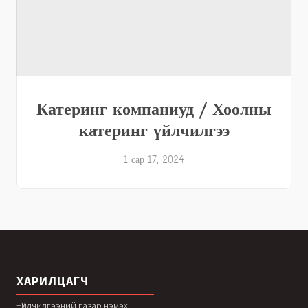
Катеринг компаниуд / Хоолны
катеринг үйлчилгээ
1 сар 17, 2024
ХАРИЛЦАГЧ
+Үйлчилгээний газар нэмэх