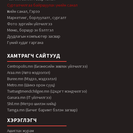
Сурталчилгаа байршуулах үнийн санал
Үнийн санал, Гэрээ
Маркетинг, борлуулалт, сургалт
Фото зургийн үйлчилгээ
Меню, боршур эх бэлтгэл
Дуудлагын компьютер засвар
Гүний худаг гаргана
ХАМТРАГЧ САЙТУУД
Centropolis.mn (Бизнесийн зөвлөх үйлчилгээ)
Araa.mn (Авто мэдээлэл)
Buree.mn (Мэдээ, мэдээлэл)
Metro.mn (Шинэ орон сууц)
Tsetsegtmendchilgee.mn (Цэцэгт мэндчилгээ)
Ganara.mn (IT үйлчилгээ)
Shil.mn (Метро шилэн хийц)
Tamga.mn (Бичиг баримт бэлэн загвар)
ХЭРЭГЛЭГЧ
Ашиглах журам