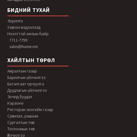
БИДНИЙ ТУХАЙ
Зорилго
Хэвлэл мэдээлэлд
Нээлттэй ажлын байр
7711-7799
sales@huree.mn
ХАЙЛТЫН ТӨРӨЛ
Амралтын газар
Барилгын үйлчилгээ
Баталгаат орчуулга
Дуудлагын үйлчилгээ
Зочид буудал
Караоке
Ресторан зоогийн газар
Сувилал, рашаан
Сургалтын төв
Тоглоомын төв
Үйлчилгээ