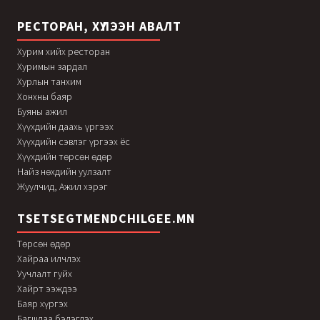
РЕСТОРАН, ХҮЛЭЭН АВАЛТ
Хурим хийх ресторан
Хуримын зардал
Хурлын танхим
Хонхны баяр
Буяны ажил
Хүүхдийн даахь үргээх
Хүүхдийн сэвлэг үргээх ёс
Хүүхдийн төрсөн өдөр
Найз нөхдийн уулзалт
Жуулчид, Ажил хэрэг
TSETSEGTMENDCHILGEE.MN
Төрсөн өдөр
Хайраа илчлэх
Уучлалт гуйх
Хайрт ээждээ
Баяр хүргэх
Багшдаа бэлэглэх