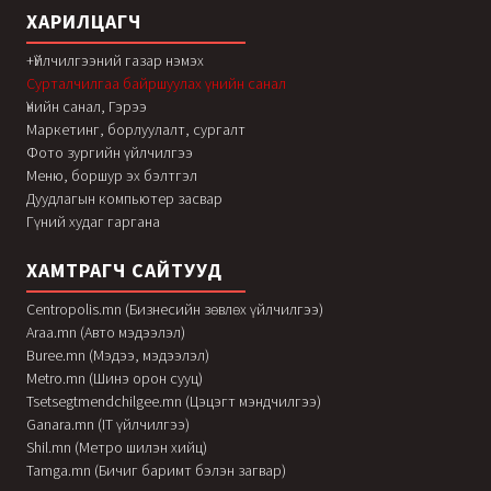
ХАРИЛЦАГЧ
+Үйлчилгээний газар нэмэх
Сурталчилгаа байршуулах үнийн санал
Үнийн санал, Гэрээ
Маркетинг, борлуулалт, сургалт
Фото зургийн үйлчилгээ
Меню, боршур эх бэлтгэл
Дуудлагын компьютер засвар
Гүний худаг гаргана
ХАМТРАГЧ САЙТУУД
Centropolis.mn (Бизнесийн зөвлөх үйлчилгээ)
Araa.mn (Авто мэдээлэл)
Buree.mn (Мэдээ, мэдээлэл)
Metro.mn (Шинэ орон сууц)
Tsetsegtmendchilgee.mn (Цэцэгт мэндчилгээ)
Ganara.mn (IT үйлчилгээ)
Shil.mn (Метро шилэн хийц)
Tamga.mn (Бичиг баримт бэлэн загвар)