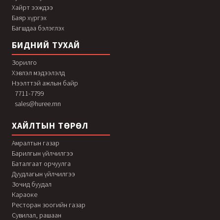
Хайрт ээждээ
Баяр хүргэх
Багшдаа бэлэглэх
БИДНИЙ ТУХАЙ
Зорилго
Хэвлэл мэдээлэлд
Нээлттэй ажлын байр
7711-7799
sales@huree.mn
ХАЙЛТЫН ТӨРӨЛ
Амралтын газар
Барилгын үйлчилгээ
Баталгаат орчуулга
Дуудлагын үйлчилгээ
Зочид буудал
Караоке
Ресторан зоогийн газар
Сувилал, рашаан