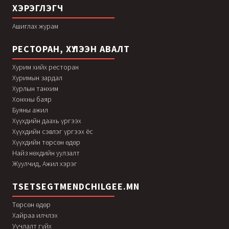
ХЭРЭГЛЭГЧ
Ашиглах журам
РЕСТОРАН, ХҮЛЭЭН АВАЛТ
Хурим хийх ресторан
Хуримын зардал
Хурлын танхим
Хонхны баяр
Буяны ажил
Хүүхдийн даахь үргээх
Хүүхдийн сэвлэг үргээх ёс
Хүүхдийн төрсөн өдөр
Найз нөхдийн уулзалт
Жуулчид, Ажил хэрэг
TSETSEGTMENDCHILGEE.MN
Төрсөн өдөр
Хайраа илчлэх
Уучлалт гуйх