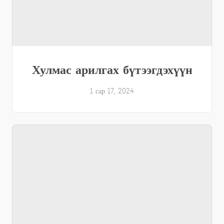
Хулмас арилгах бүтээгдэхүүн
1 сар 17, 2024