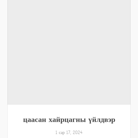
цаасан хайрцагны үйлдвэр
1 сар 17, 2024