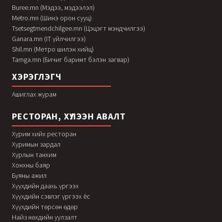
Buree.mn (Мэдээ, мэдээлэл)
Metro.mn (Шинэ орон сууц)
Tsetsegtmendchilgee.mn (Цэцэгт мэндчилгээ)
Ganara.mn (IT үйлчилгээ)
Shil.mn (Метро шилэн хийц)
Tamga.mn (Бичиг баримт бэлэн загвар)
ХЭРЭГЛЭГЧ
Ашиглах журам
РЕСТОРАН, ХҮЛЭЭН АВАЛТ
Хурим хийх ресторан
Хуримын зардал
Хурлын танхим
Хонхны баяр
Буяны ажил
Хүүхдийн даахь үргээх
Хүүхдийн сэвлэг үргээх ёс
Хүүхдийн төрсөн өдөр
Найз нөхдийн уулзалт