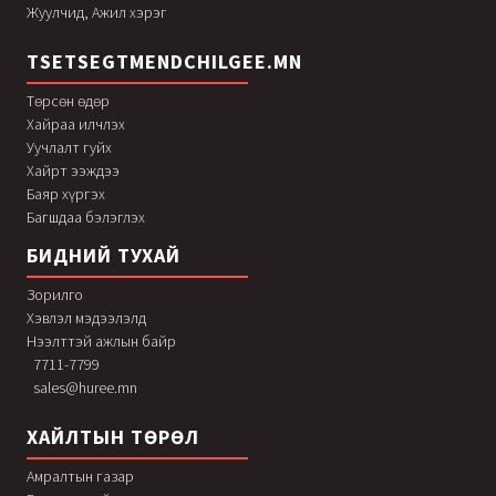
Жуулчид, Ажил хэрэг
TSETSEGTMENDCHILGEE.MN
Төрсөн өдөр
Хайраа илчлэх
Уучлалт гуйх
Хайрт ээждээ
Баяр хүргэх
Багшдаа бэлэглэх
БИДНИЙ ТУХАЙ
Зорилго
Хэвлэл мэдээлэлд
Нээлттэй ажлын байр
7711-7799
sales@huree.mn
ХАЙЛТЫН ТӨРӨЛ
Амралтын газар