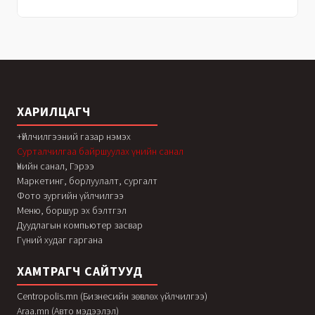
ХАРИЛЦАГЧ
+Үйлчилгээний газар нэмэх
Сурталчилгаа байршуулах үнийн санал
Үнийн санал, Гэрээ
Маркетинг, борлуулалт, сургалт
Фото зургийн үйлчилгээ
Меню, боршур эх бэлтгэл
Дуудлагын компьютер засвар
Гүний худаг гаргана
ХАМТРАГЧ САЙТУУД
Centropolis.mn (Бизнесийн зөвлөх үйлчилгээ)
Araa.mn (Авто мэдээлэл)