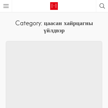
Category: цаасан хайрцагны
үйлдвэр