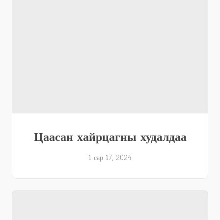
Цаасан хайрцагны худалдаа
1 сар 17, 2024