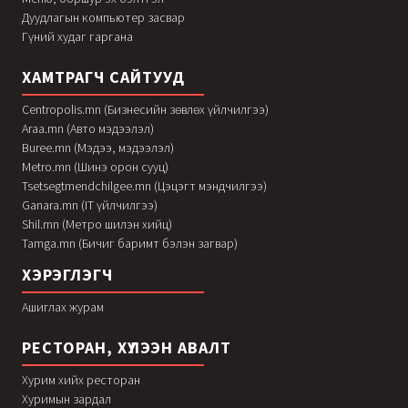
Дуудлагын компьютер засвар
Гүний худаг гаргана
ХАМТРАГЧ САЙТУУД
Centropolis.mn (Бизнесийн зөвлөх үйлчилгээ)
Araa.mn (Авто мэдээлэл)
Buree.mn (Мэдээ, мэдээлэл)
Metro.mn (Шинэ орон сууц)
Tsetsegtmendchilgee.mn (Цэцэгт мэндчилгээ)
Ganara.mn (IT үйлчилгээ)
Shil.mn (Метро шилэн хийц)
Tamga.mn (Бичиг баримт бэлэн загвар)
ХЭРЭГЛЭГЧ
Ашиглах журам
РЕСТОРАН, ХҮЛЭЭН АВАЛТ
Хурим хийх ресторан
Хуримын зардал