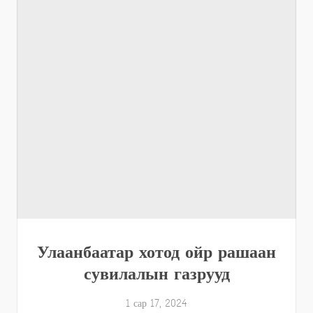
Улаанбаатар хотод ойр рашаан
сувилалын газрууд
1 сар 17, 2024