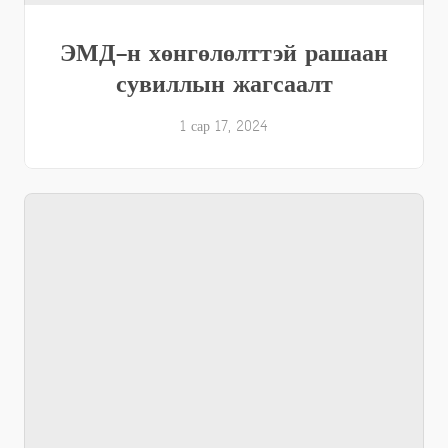
ЭМД-н хөнгөлөлттэй рашаан
сувиллын жагсаалт
1 сар 17, 2024