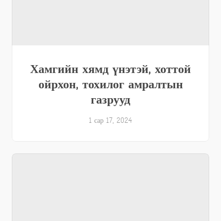
Хамгийн хямд үнэтэй, хоттой
ойрхон, тохилог амралтын
газрууд
1 сар 17, 2024