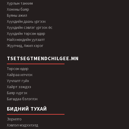
Хурлын танхим
Хонхны баяр
Буяны ажил
Хүүхдийн даахь үргээх
Хүүхдийн сэвлэг үргээх ёс
Хүүхдийн төрсөн өдөр
Найз нөхдийн уулзалт
Жуулчид, Ажил хэрэг
TSETSEGTMENDCHILGEE.MN
Төрсөн өдөр
Хайраа илчлэх
Уучлалт гуйх
Хайрт ээждээ
Баяр хүргэх
Багшдаа бэлэглэх
БИДНИЙ ТУХАЙ
Зорилго
Хэвлэл мэдээлэлд