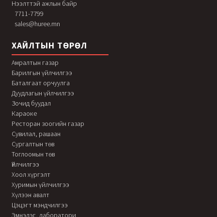
Нээлттэй ажлын байр
7711-7799
sales@huree.mn
ХАЙЛТЫН ТӨРӨЛ
Амралтын газар
Барилгын үйлчилгээ
Баталгаат орчуулга
Дуудлагын үйлчилгээ
Зочид буудал
Караоке
Ресторан зоогийн газар
Сувилал, рашаан
Сургалтын төв
Тоглоомын төв
Үйлчилгээ
Хоол хүргэлт
Хуримын үйлчилгээ
Хүлээн авалт
Цэцэгт мэндчилгээ
Эмнэлэг, лаборатори