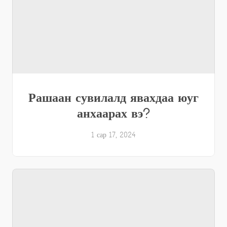
Рашаан сувилалд явахдаа юуг
анхаарах вэ?
1 сар 17, 2024