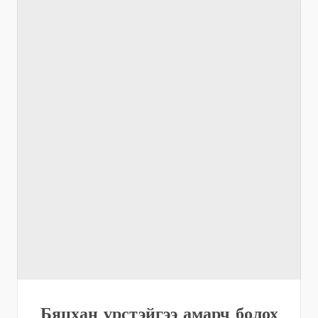
Бяцхан үрстэйгээ амарч болох