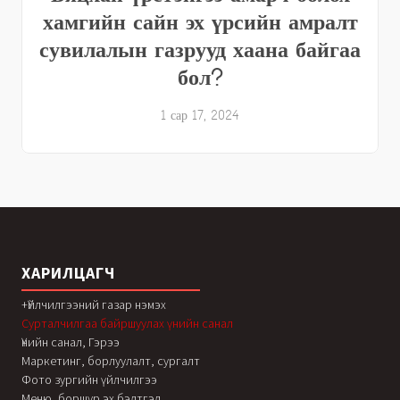
хамгийн сайн эх үрсийн амралт
сувилалын газрууд хаана байгаа
бол?
1 сар 17, 2024
ХАРИЛЦАГЧ
+Үйлчилгээний газар нэмэх
Сурталчилгаа байршуулах үнийн санал
Үнийн санал, Гэрээ
Маркетинг, борлуулалт, сургалт
Фото зургийн үйлчилгээ
Меню, боршур эх бэлтгэл