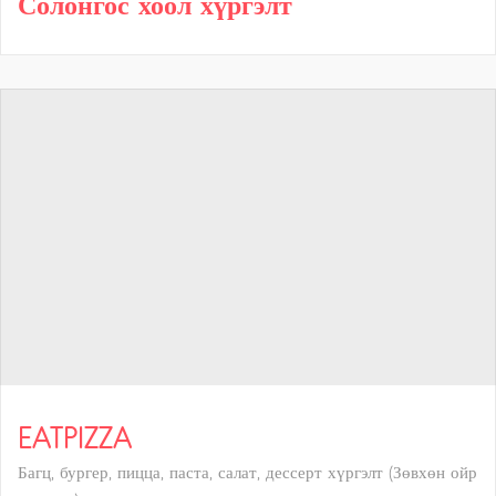
Солонгос хоол хүргэлт
EATPIZZA
Багц, бургер, пицца, паста, салат, дессерт хүргэлт (Зөвхөн ойр