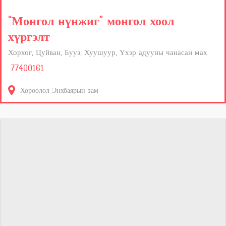
“Монгол нүнжиг” монгол хоол
хүргэлт
Хорхог, Цуйван, Бууз, Хуушуур, Үхэр адууны чанасан мах
77400161
Хороолол Энхбаярын зам