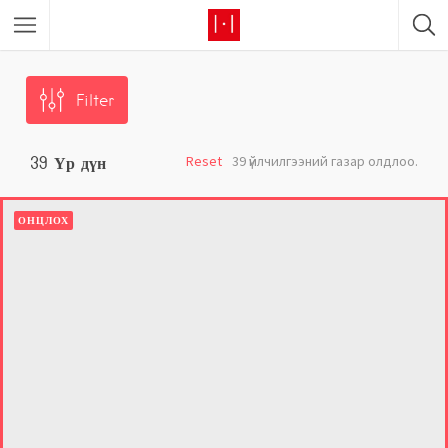
Filter
Reset
39 үйлчилгээний газар олдлоо.
39
Үр дүн
ОНЦЛОХ