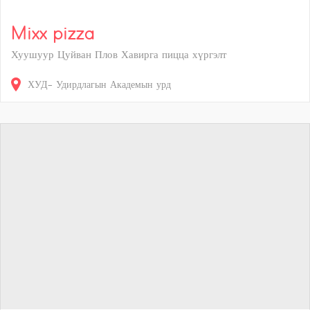
Mixx pizza
Хуушуур Цуйван Плов Хавирга пицца хүргэлт
ХУД- Удирдлагын Академын урд