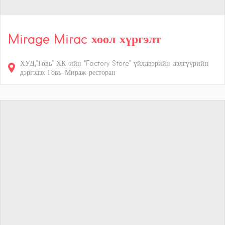
Mirage Mirac хоол хүргэлт
ХУД,”Говь” ХК-ийн “Factory Store” үйлдвэрийн дэлгүүрийн
дэргэдэх Говь-Мираж ресторан