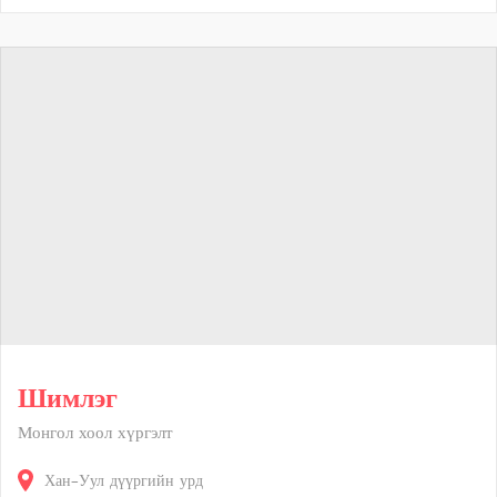
Шимлэг
Монгол хоол хүргэлт
Хан-Уул дүүргийн урд