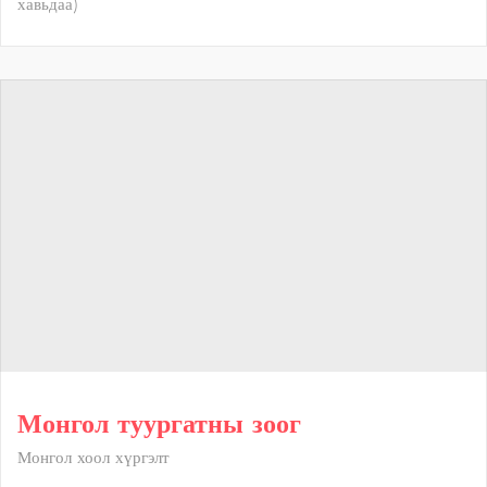
хавьдаа)
Монгол туургатны зоог
Монгол хоол хүргэлт