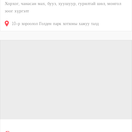
Хорхог, чанасан мах, бууз, хуушуур, гурилтай шөл, монгол
зоог хүргэлт
10-р хороолол Голден парк хотхоны хажуу талд