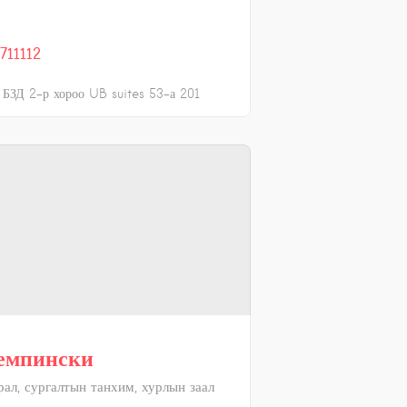
711112
БЗД 2-р хороо UB suites 53-а 201
емпински
рал, сургалтын танхим, хурлын заал