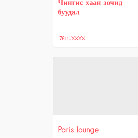
Чингис хаан зочид
буудал
7611-XXXX
Paris lounge