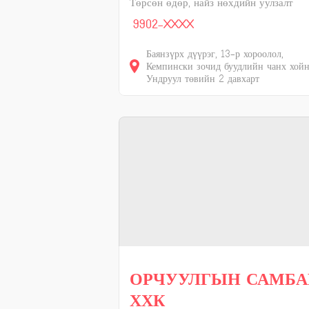
Төрсөн өдөр, найз нөхдийн уулзалт
9902-XXXX
Баянзүрх дүүрэг, 13-р хороолол,
Кемпински зочид буудлийн чанх хойн
Ундруул төвийн 2 давхарт
ОРЧУУЛГЫН САМБА
ХХК