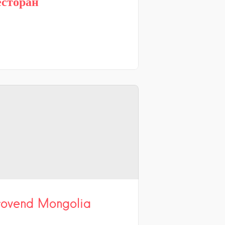
есторан
rovend Mongolia