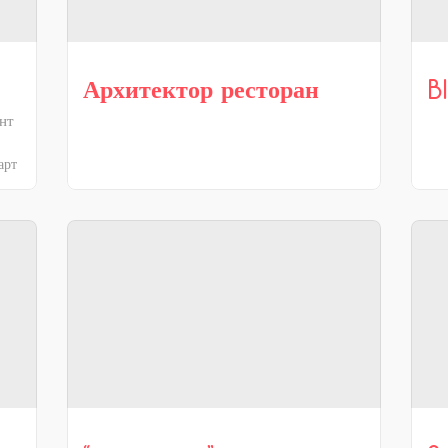
Архитектор ресторан
B
нт
арт