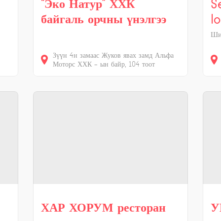
“Эко Натур” ХХК
S
байгаль орчны үнэлгээ
l
Ши
Зүүн 4н замаас Жуков явах замд Альфа
Моторс ХХК - ын байр, 104 тоот
ХАР ХОРУМ ресторан
У