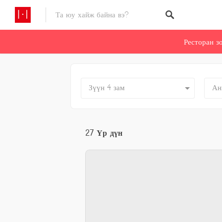
Ресторан з
Зүүн 4 зам
Ан
27
Үр дүн