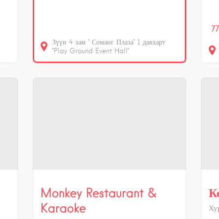
77
Зүүн 4 зам " Соманг Плаза" 1 давхарт
"Play Ground Event Hall"
Monkey Restaurant &
К
Karaoke
Ху