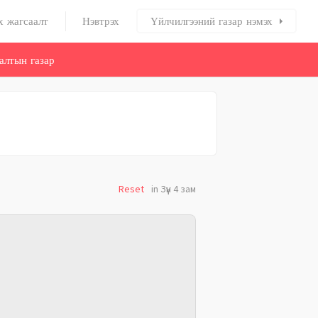
х жагсаалт
Нэвтрэх
Үйлчилгээний газар нэмэх
алтын газар
Reset
in Зүүн 4 зам