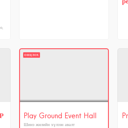
р
о,
ОНЦЛОХ
Р
Play Ground Event Hall
P
Шинэ жилийн хүлээн авалт