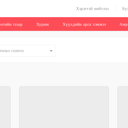
Хэрэгтэй нийтлэл
Бү
оогийн газар
Хурим
Хүүхдийн арга хэмжээ
Амр
гилал сонгох