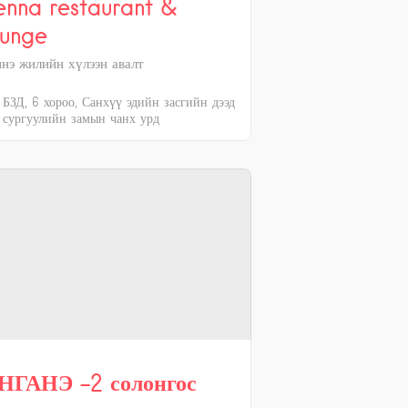
enna restaurant &
ounge
нэ жилийн хүлээн авалт
БЗД, 6 хороо, Санхүү эдийн засгийн дээд
сургуулийн замын чанх урд
НГАНЭ -2 солонгос