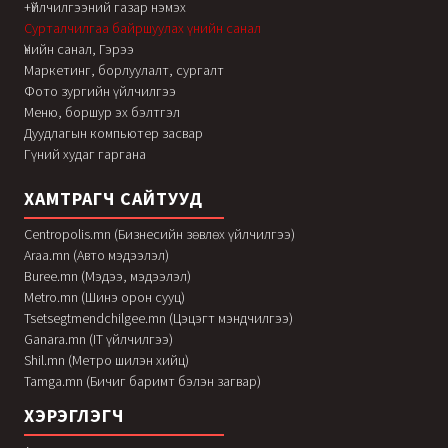
+Үйлчилгээний газар нэмэх
Сурталчилгаа байршуулах үнийн санал
Үнийн санал, Гэрээ
Маркетинг, борлуулалт, сургалт
Фото зургийн үйлчилгээ
Меню, боршур эх бэлтгэл
Дуудлагын компьютер засвар
Гүний худаг гаргана
ХАМТРАГЧ САЙТУУД
Centropolis.mn (Бизнесийн зөвлөх үйлчилгээ)
Araa.mn (Авто мэдээлэл)
Buree.mn (Мэдээ, мэдээлэл)
Metro.mn (Шинэ орон сууц)
Tsetsegtmendchilgee.mn (Цэцэгт мэндчилгээ)
Ganara.mn (IT үйлчилгээ)
Shil.mn (Метро шилэн хийц)
Tamga.mn (Бичиг баримт бэлэн загвар)
ХЭРЭГЛЭГЧ