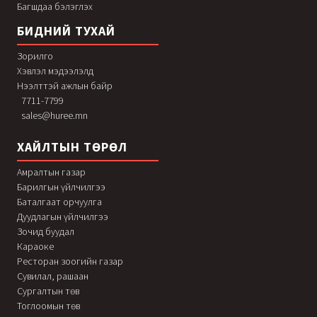
Багшдаа бэлэглэх
БИДНИЙ ТУХАЙ
Зорилго
Хэвлэл мэдээлэлд
Нээлттэй ажлын байр
7711-7799
sales@huree.mn
ХАЙЛТЫН ТӨРӨЛ
Амралтын газар
Барилгын үйлчилгээ
Баталгаат орчуулга
Дуудлагын үйлчилгээ
Зочид буудал
Караоке
Ресторан зоогийн газар
Сувилал, рашаан
Сургалтын төв
Тоглоомын төв