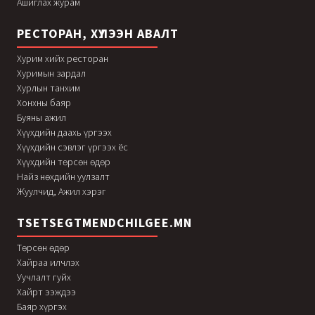
Ашиглах журам
РЕСТОРАН, ХҮЛЭЭН АВАЛТ
Хурим хийх ресторан
Хуримын зардал
Хурлын танхим
Хонхны баяр
Буяны ажил
Хүүхдийн даахь үргээх
Хүүхдийн сэвлэг үргээх ёс
Хүүхдийн төрсөн өдөр
Найз нөхдийн уулзалт
Жуулчид, Ажил хэрэг
TSETSEGTMENDCHILGEE.MN
Төрсөн өдөр
Хайраа илчлэх
Уучлалт гуйх
Хайрт ээждээ
Баяр хүргэх