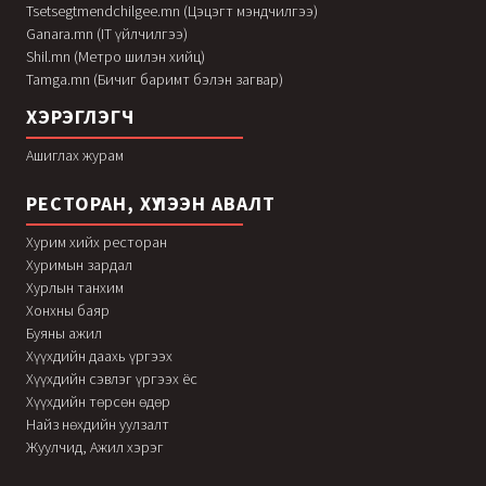
Tsetsegtmendchilgee.mn (Цэцэгт мэндчилгээ)
Ganara.mn (IT үйлчилгээ)
Shil.mn (Метро шилэн хийц)
Tamga.mn (Бичиг баримт бэлэн загвар)
ХЭРЭГЛЭГЧ
Ашиглах журам
РЕСТОРАН, ХҮЛЭЭН АВАЛТ
Хурим хийх ресторан
Хуримын зардал
Хурлын танхим
Хонхны баяр
Буяны ажил
Хүүхдийн даахь үргээх
Хүүхдийн сэвлэг үргээх ёс
Хүүхдийн төрсөн өдөр
Найз нөхдийн уулзалт
Жуулчид, Ажил хэрэг