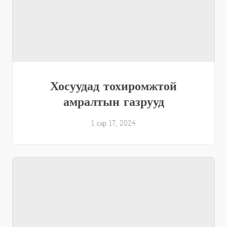
Хосуудад тохиромжтой
амралтын газрууд
1 сар 17, 2024