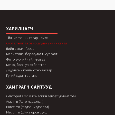
ХАРИЛЦАГЧ
+Үйлчилгээний газар нэмэх
Сурталчилгаа байршуулах үнийн санал
Үнийн санал, Гэрээ
Маркетинг, борлуулалт, сургалт
Фото зургийн үйлчилгээ
Меню, боршур эх бэлтгэл
Дуудлагын компьютер засвар
Гүний худаг гаргана
ХАМТРАГЧ САЙТУУД
Centropolis.mn (Бизнесийн зөвлөх үйлчилгээ)
Araa.mn (Авто мэдээлэл)
Buree.mn (Мэдээ, мэдээлэл)
Metro.mn (Шинэ орон сууц)