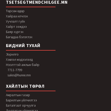
TSETSEGTMENDCHILGEE.MN
Төрсөн өдөр
Хайраа илчлэх
Уучлалт гуйх
Хайрт ээждээ
Баяр хүргэх
Багшдаа бэлэглэх
БИДНИЙ ТУХАЙ
Зорилго
Хэвлэл мэдээлэлд
Нээлттэй ажлын байр
7711-7799
sales@huree.mn
ХАЙЛТЫН ТӨРӨЛ
Амралтын газар
Барилгын үйлчилгээ
Баталгаат орчуулга
Дуудлагын үйлчилгээ