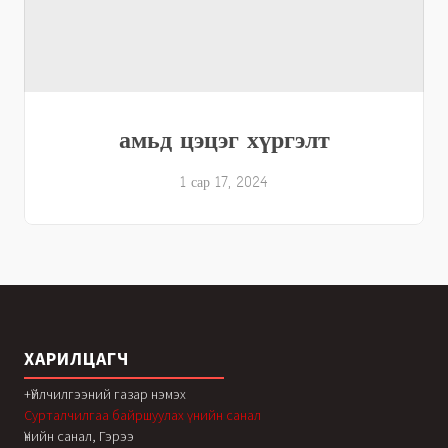
амьд цэцэг хүргэлт
1 сар 17, 2024
ХАРИЛЦАГЧ
+Үйлчилгээний газар нэмэх
Сурталчилгаа байршуулах үнийн санал
Үнийн санал, Гэрээ