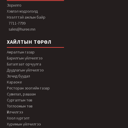
Зорилго
Хэвлэл мэдээлэлд
Нээлттэй ажлын байр
7711-7799
sales@huree.mn
ХАЙЛТЫН ТӨРӨЛ
Амралтын газар
Барилгын үйлчилгээ
Баталгаат орчуулга
Дуудлагын үйлчилгээ
Зочид буудал
Караоке
Ресторан зоогийн газар
Сувилал, рашаан
Сургалтын төв
Тоглоомын төв
Үйлчилгээ
Хоол хүргэлт
Хуримын үйлчилгээ