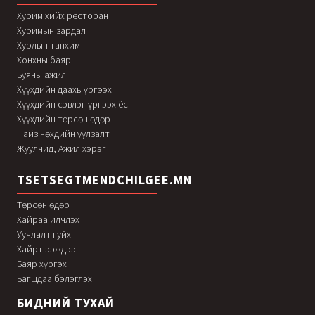
Хурим хийх ресторан
Хуримын зардал
Хурлын танхим
Хонхны баяр
Буяны ажил
Хүүхдийн даахь үргээх
Хүүхдийн сэвлэг үргээх ёс
Хүүхдийн төрсөн өдөр
Найз нөхдийн уулзалт
Жуулчид, Ажил хэрэг
TSETSEGTMENDCHILGEE.MN
Төрсөн өдөр
Хайраа илчлэх
Уучлалт гуйх
Хайрт ээждээ
Баяр хүргэх
Багшдаа бэлэглэх
БИДНИЙ ТУХАЙ