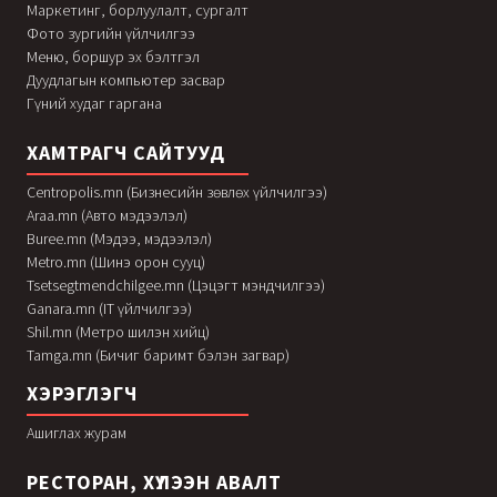
Маркетинг, борлуулалт, сургалт
Фото зургийн үйлчилгээ
Меню, боршур эх бэлтгэл
Дуудлагын компьютер засвар
Гүний худаг гаргана
ХАМТРАГЧ САЙТУУД
Centropolis.mn (Бизнесийн зөвлөх үйлчилгээ)
Araa.mn (Авто мэдээлэл)
Buree.mn (Мэдээ, мэдээлэл)
Metro.mn (Шинэ орон сууц)
Tsetsegtmendchilgee.mn (Цэцэгт мэндчилгээ)
Ganara.mn (IT үйлчилгээ)
Shil.mn (Метро шилэн хийц)
Tamga.mn (Бичиг баримт бэлэн загвар)
ХЭРЭГЛЭГЧ
Ашиглах журам
РЕСТОРАН, ХҮЛЭЭН АВАЛТ