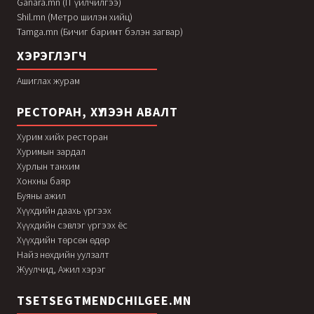
Ganara.mn (IT үйлчилгээ)
Shil.mn (Метро шилэн хийц)
Tamga.mn (Бичиг баримт бэлэн загвар)
ХЭРЭГЛЭГЧ
Ашиглах журам
РЕСТОРАН, ХҮЛЭЭН АВАЛТ
Хурим хийх ресторан
Хуримын зардал
Хурлын танхим
Хонхны баяр
Буяны ажил
Хүүхдийн даахь үргээх
Хүүхдийн сэвлэг үргээх ёс
Хүүхдийн төрсөн өдөр
Найз нөхдийн уулзалт
Жуулчид, Ажил хэрэг
TSETSEGTMENDCHILGEE.MN