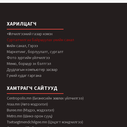
ХАРИЛЦАГЧ
+Үйлчилгээний газар нэмэх
Сурталчилгаа байршуулах үнийн санал
Үнийн санал, Гэрээ
Маркетинг, борлуулалт, сургалт
Фото зургийн үйлчилгээ
Меню, боршур эх бэлтгэл
Дуудлагын компьютер засвар
Гүний худаг гаргана
ХАМТРАГЧ САЙТУУД
Centropolis.mn (Бизнесийн зөвлөх үйлчилгээ)
Araa.mn (Авто мэдээлэл)
Buree.mn (Мэдээ, мэдээлэл)
Metro.mn (Шинэ орон сууц)
Tsetsegtmendchilgee.mn (Цэцэгт мэндчилгээ)