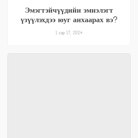
Эмэгтэйчүүдийн эмнэлэгт
үзүүлэхдээ юуг анхаарах вэ?
1 сар 17, 2024