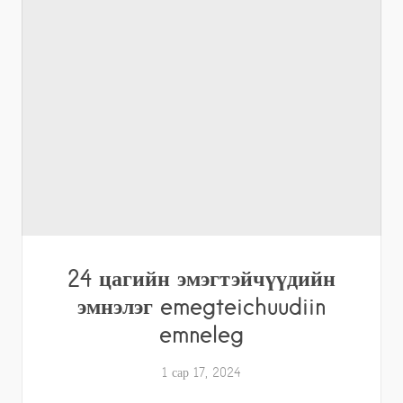
24 цагийн эмэгтэйчүүдийн
эмнэлэг emegteichuudiin
emneleg
1 сар 17, 2024