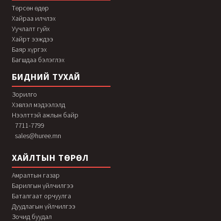
Төрсөн өдөр
Хайраа илчлэх
Уучлалт гуйх
Хайрт ээждээ
Баяр хүргэх
Багшдаа бэлэглэх
БИДНИЙ ТУХАЙ
Зорилго
Хэвлэл мэдээлэлд
Нээлттэй ажлын байр
7711-7799
sales@huree.mn
ХАЙЛТЫН ТӨРӨЛ
Амралтын газар
Барилгын үйлчилгээ
Баталгаат орчуулга
Дуудлагын үйлчилгээ
Зочид буудал