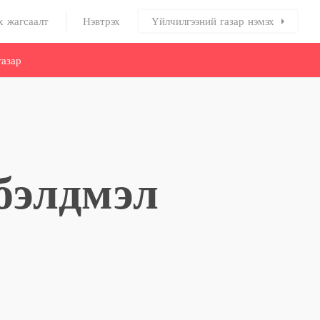
х жагсаалт
Нэвтрэх
Үйлчилгээний газар нэмэх
азар
бэлдмэл