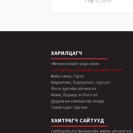
1 сар 17, 2024
ХАРИЛЦАГЧ
+Үйлчилгээний газар нэмэх
Сурталчилгаа байршуулах үнийн санал
Үнийн санал, Гэрээ
Маркетинг, борлуулалт, сургалт
Фото зургийн үйлчилгээ
Меню, боршур эх бэлтгэл
Дуудлагын компьютер засвар
Гүний худаг гаргана
ХАМТРАГЧ САЙТУУД
Centropolis.mn (Бизнесийн зөвлөх үйлчилгээ)