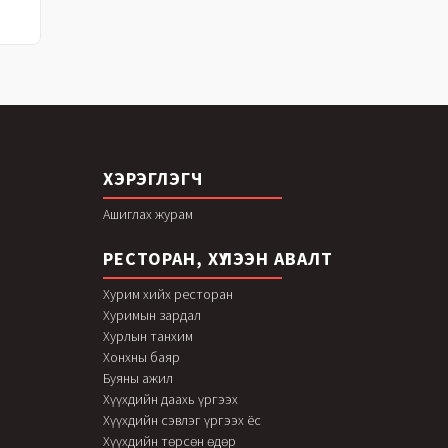
ХЭРЭГЛЭГЧ
Ашиглах журам
РЕСТОРАН, ХҮЛЭЭН АВАЛТ
Хурим хийх ресторан
Хуримын зардал
Хурлын танхим
Хонхны баяр
Буяны ажил
Хүүхдийн даахь үргээх
Хүүхдийн сэвлэг үргээх ёс
Хүүхдийн төрсөн өдөр