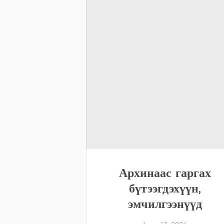
Архинаас гаргах
бүтээгдэхүүн,
эмчилгээнүүд