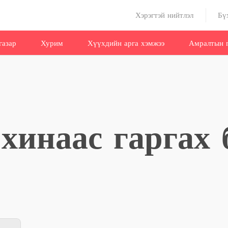
Хэрэгтэй нийтлэл
Бү
газар
Хурим
Хүүхдийн арга хэмжээ
Амралтын г
рхинаас гаргах 