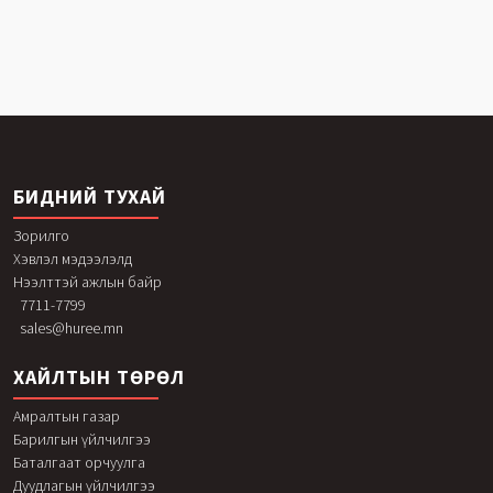
БИДНИЙ ТУХАЙ
Зорилго
Хэвлэл мэдээлэлд
Нээлттэй ажлын байр
7711-7799
sales@huree.mn
ХАЙЛТЫН ТӨРӨЛ
Амралтын газар
Барилгын үйлчилгээ
Баталгаат орчуулга
Дуудлагын үйлчилгээ