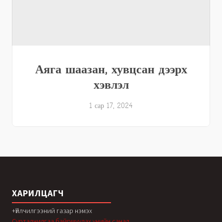
Аяга шаазан, хувцсан дээрх
хэвлэл
1 сар 17, 2024
ХАРИЛЦАГЧ
+Үйлчилгээний газар нэмэх
Сурталчилгаа байршуулах үнийн санал