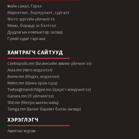
Үнийн санал, Гэрээ
Маркетинг, борлуулалт, сургалт
Фото зургийн үйлчилгээ
Меню, боршур эх бэлтгэл
Дуудлагын компьютер засвар
Гүний худаг гаргана
ХАМТРАГЧ САЙТУУД
Centropolis.mn (Бизнесийн зөвлөх үйлчилгээ)
Araa.mn (Авто мэдээлэл)
Buree.mn (Мэдээ, мэдээлэл)
Metro.mn (Шинэ орон сууц)
Tsetsegtmendchilgee.mn (Цэцэгт мэндчилгээ)
Ganara.mn (IT үйлчилгээ)
Shil.mn (Метро шилэн хийц)
Tamga.mn (Бичиг баримт бэлэн загвар)
ХЭРЭГЛЭГЧ
Ашиглах журам