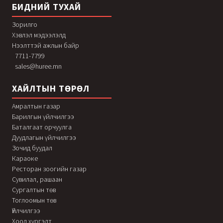
БИДНИЙ ТУХАЙ
Зорилго
Хэвлэл мэдээлэлд
Нээлттэй ажлын байр
7711-7799
sales@huree.mn
ХАЙЛТЫН ТӨРӨЛ
Амралтын газар
Барилгын үйлчилгээ
Баталгаат орчуулга
Дуудлагын үйлчилгээ
Зочид буудал
Караоке
Ресторан зоогийн газар
Сувилал, рашаан
Сургалтын төв
Тоглоомын төв
Үйлчилгээ
Хоол хүргэлт