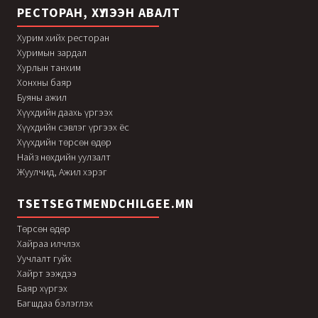
РЕСТОРАН, ХҮЛЭЭН АВАЛТ
Хурим хийх ресторан
Хуримын зардал
Хурлын танхим
Хонхны баяр
Буяны ажил
Хүүхдийн даахь үргээх
Хүүхдийн сэвлэг үргээх ёс
Хүүхдийн төрсөн өдөр
Найз нөхдийн уулзалт
Жуулчид, Ажил хэрэг
TSETSEGTMENDCHILGEE.MN
Төрсөн өдөр
Хайраа илчлэх
Уучлалт гуйх
Хайрт ээждээ
Баяр хүргэх
Багшдаа бэлэглэх