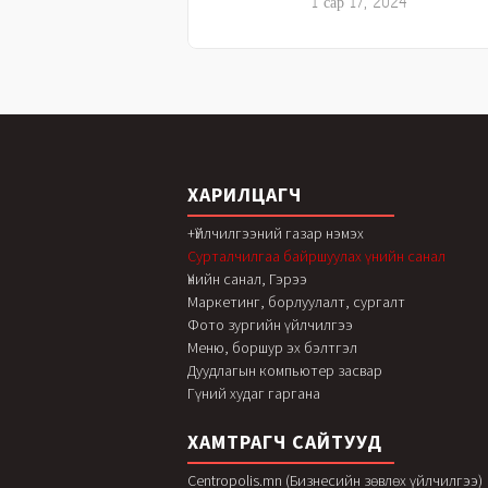
1 сар 17, 2024
ХАРИЛЦАГЧ
+Үйлчилгээний газар нэмэх
Сурталчилгаа байршуулах үнийн санал
Үнийн санал, Гэрээ
Маркетинг, борлуулалт, сургалт
Фото зургийн үйлчилгээ
Меню, боршур эх бэлтгэл
Дуудлагын компьютер засвар
Гүний худаг гаргана
ХАМТРАГЧ САЙТУУД
Centropolis.mn (Бизнесийн зөвлөх үйлчилгээ)