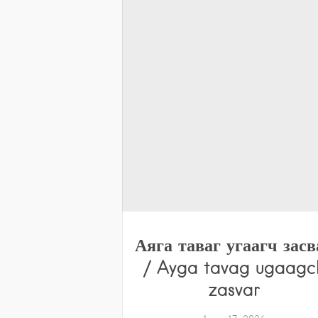
Аяга таваг угаагч засв
/ Ayga tavag ugaagc
zasvar