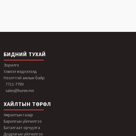
БИДНИЙ ТУХАЙ
Зорилго
Хэвлэл мэдээлэлд
Нээлттэй ажлын байр
7711-7799
sales@huree.mn
ХАЙЛТЫН ТӨРӨЛ
Амралтын газар
Барилгын үйлчилгээ
Баталгаат орчуулга
Дуудлагын үйлчилгээ