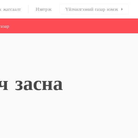
х жагсаалт
Нэвтрэх
Үйлчилгээний газар нэмэх
азар
ч засна