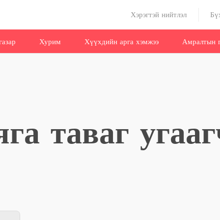
Хэрэгтэй нийтлэл
Бү
газар
Хурим
Хүүхдийн арга хэмжээ
Амралтын г
яга таваг угааг