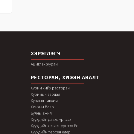
ХЭРЭГЛЭГЧ
Ашиглах журам
РЕСТОРАН, ХҮЛЭЭН АВАЛТ
Хурим хийх ресторан
Хуримын зардал
Хурлын танхим
Хонхны баяр
Буяны ажил
Хүүхдийн даахь үргээх
Хүүхдийн сэвлэг үргээх ёс
Хүүхдийн төрсөн өдөр