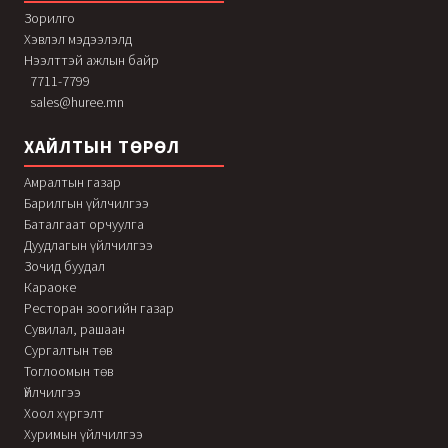
Зорилго
Хэвлэл мэдээлэлд
Нээлттэй ажлын байр
7711-7799
sales@huree.mn
ХАЙЛТЫН ТӨРӨЛ
Амралтын газар
Барилгын үйлчилгээ
Баталгаат орчуулга
Дуудлагын үйлчилгээ
Зочид буудал
Караоке
Ресторан зоогийн газар
Сувилал, рашаан
Сургалтын төв
Тоглоомын төв
Үйлчилгээ
Хоол хүргэлт
Хуримын үйлчилгээ