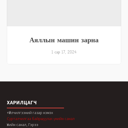
Аяллын машин зарна
1 сар 17, 2024
ХАРИЛЦАГЧ
+Үйлчилгээний газар нэмэх
Сурталчилгаа байршуулах үнийн санал
Үнийн санал, Гэрээ