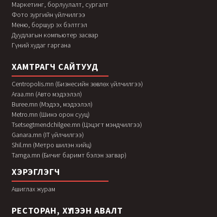
Маркетинг, борлуулалт, сургалт
Фото зургийн үйлчилгээ
Меню, боршур эх бэлтгэл
Дуудлагын компьютер засвар
Гүний худаг гаргана
ХАМТРАГЧ САЙТУУД
Centropolis.mn (Бизнесийн зөвлөх үйлчилгээ)
Araa.mn (Авто мэдээлэл)
Buree.mn (Мэдээ, мэдээлэл)
Metro.mn (Шинэ орон сууц)
Tsetsegtmendchilgee.mn (Цэцэгт мэндчилгээ)
Ganara.mn (IT үйлчилгээ)
Shil.mn (Метро шилэн хийц)
Tamga.mn (Бичиг баримт бэлэн загвар)
ХЭРЭГЛЭГЧ
Ашиглах журам
РЕСТОРАН, ХҮЛЭЭН АВАЛТ