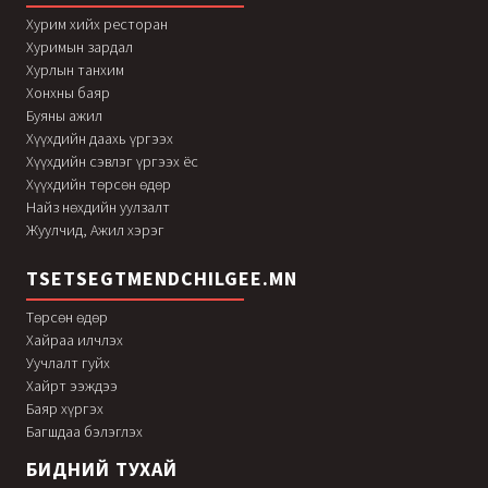
Хурим хийх ресторан
Хуримын зардал
Хурлын танхим
Хонхны баяр
Буяны ажил
Хүүхдийн даахь үргээх
Хүүхдийн сэвлэг үргээх ёс
Хүүхдийн төрсөн өдөр
Найз нөхдийн уулзалт
Жуулчид, Ажил хэрэг
TSETSEGTMENDCHILGEE.MN
Төрсөн өдөр
Хайраа илчлэх
Уучлалт гуйх
Хайрт ээждээ
Баяр хүргэх
Багшдаа бэлэглэх
БИДНИЙ ТУХАЙ