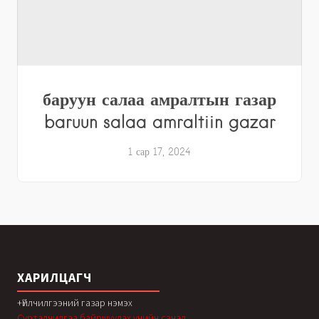
баруун салаа амралтын газар
baruun salaa amraltiin gazar
1 сар 17, 2024
ХАРИЛЦАГЧ
+Үйлчилгээний газар нэмэх
Сурталчилгаа байршуулах үнийн санал