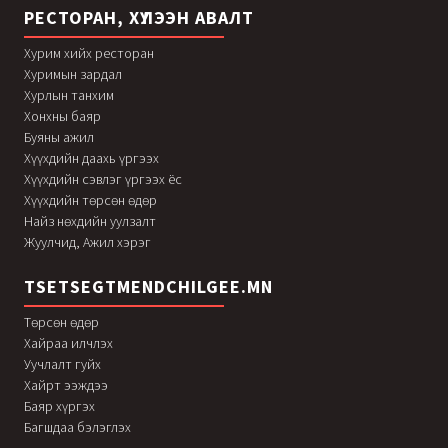
РЕСТОРАН, ХҮЛЭЭН АВАЛТ
Хурим хийх ресторан
Хуримын зардал
Хурлын танхим
Хонхны баяр
Буяны ажил
Хүүхдийн даахь үргээх
Хүүхдийн сэвлэг үргээх ёс
Хүүхдийн төрсөн өдөр
Найз нөхдийн уулзалт
Жуулчид, Ажил хэрэг
TSETSEGTMENDCHILGEE.MN
Төрсөн өдөр
Хайраа илчлэх
Уучлалт гуйх
Хайрт ээждээ
Баяр хүргэх
Багшдаа бэлэглэх