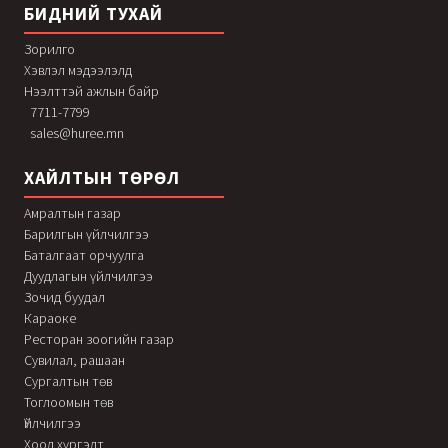
БИДНИЙ ТУХАЙ
Зорилго
Хэвлэл мэдээлэлд
Нээлттэй ажлын байр
7711-7799
sales@huree.mn
ХАЙЛТЫН ТӨРӨЛ
Амралтын газар
Барилгын үйлчилгээ
Баталгаат орчуулга
Дуудлагын үйлчилгээ
Зочид буудал
Караоке
Ресторан зоогийн газар
Сувилал, рашаан
Сургалтын төв
Тоглоомын төв
Үйлчилгээ
Хоол хүргэлт