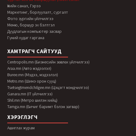
Үнийн санал, Гэрээ
Маркетинг, борлуулалт, сургалт
Фото зургийн үйлчилгээ
Меню, боршур эх бэлтгэл
Дуудлагын компьютер засвар
Гүний худаг гаргана
ХАМТРАГЧ САЙТУУД
Centropolis.mn (Бизнесийн зөвлөх үйлчилгээ)
Araa.mn (Авто мэдээлэл)
Buree.mn (Мэдээ, мэдээлэл)
Metro.mn (Шинэ орон сууц)
Tsetsegtmendchilgee.mn (Цэцэгт мэндчилгээ)
Ganara.mn (IT үйлчилгээ)
Shil.mn (Метро шилэн хийц)
Tamga.mn (Бичиг баримт бэлэн загвар)
ХЭРЭГЛЭГЧ
Ашиглах журам