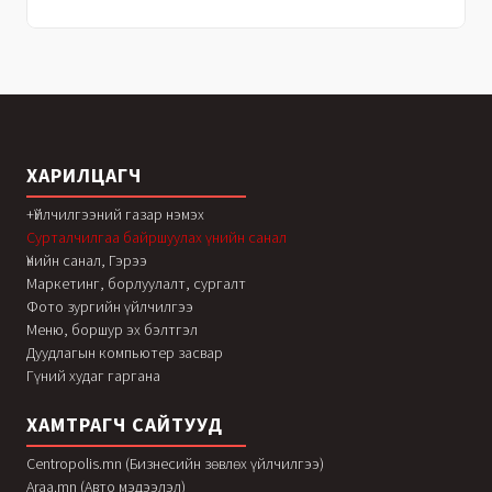
ХАРИЛЦАГЧ
+Үйлчилгээний газар нэмэх
Сурталчилгаа байршуулах үнийн санал
Үнийн санал, Гэрээ
Маркетинг, борлуулалт, сургалт
Фото зургийн үйлчилгээ
Меню, боршур эх бэлтгэл
Дуудлагын компьютер засвар
Гүний худаг гаргана
ХАМТРАГЧ САЙТУУД
Centropolis.mn (Бизнесийн зөвлөх үйлчилгээ)
Araa.mn (Авто мэдээлэл)