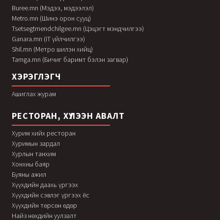
Buree.mn (Мэдээ, мэдээлэл)
Metro.mn (Шинэ орон сууц)
Tsetsegtmendchilgee.mn (Цэцэгт мэндчилгээ)
Ganara.mn (IT үйлчилгээ)
Shil.mn (Метро шилэн хийц)
Tamga.mn (Бичиг баримт бэлэн загвар)
ХЭРЭГЛЭГЧ
Ашиглах журам
РЕСТОРАН, ХҮЛЭЭН АВАЛТ
Хурим хийх ресторан
Хуримын зардал
Хурлын танхим
Хонхны баяр
Буяны ажил
Хүүхдийн даахь үргээх
Хүүхдийн сэвлэг үргээх ёс
Хүүхдийн төрсөн өдөр
Найз нөхдийн уулзалт