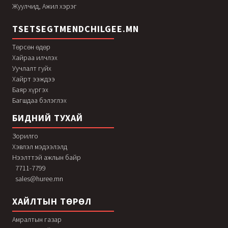
Жуулчид, Ажил хэрэг
TSETSEGTMENDCHILGEE.MN
Төрсөн өдөр
Хайраа илчлэх
Уучлалт гуйх
Хайрт ээждээ
Баяр хүргэх
Багшдаа бэлэглэх
БИДНИЙ ТУХАЙ
Зорилго
Хэвлэл мэдээлэлд
Нээлттэй ажлын байр
7711-7799
sales@huree.mn
ХАЙЛТЫН ТӨРӨЛ
Амралтын газар