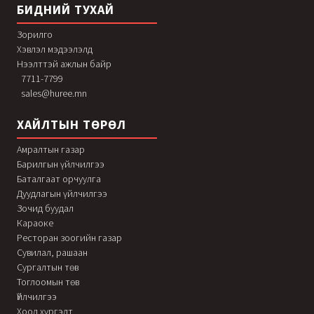
БИДНИЙ ТУХАЙ
Зорилго
Хэвлэл мэдээлэлд
Нээлттэй ажлын байр
7711-7799
sales@huree.mn
ХАЙЛТЫН ТӨРӨЛ
Амралтын газар
Барилгын үйлчилгээ
Баталгаат орчуулга
Дуудлагын үйлчилгээ
Зочид буудал
Караоке
Ресторан зоогийн газар
Сувилал, рашаан
Сургалтын төв
Тоглоомын төв
Үйлчилгээ
Хоол хүргэлт