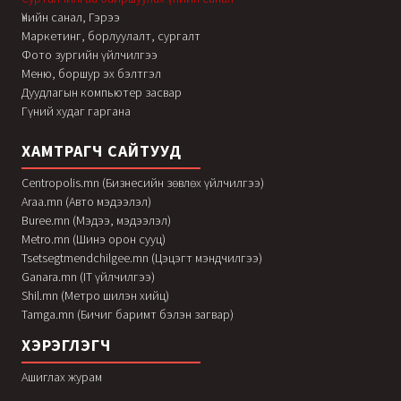
Үнийн санал, Гэрээ
Маркетинг, борлуулалт, сургалт
Фото зургийн үйлчилгээ
Меню, боршур эх бэлтгэл
Дуудлагын компьютер засвар
Гүний худаг гаргана
ХАМТРАГЧ САЙТУУД
Centropolis.mn (Бизнесийн зөвлөх үйлчилгээ)
Araa.mn (Авто мэдээлэл)
Buree.mn (Мэдээ, мэдээлэл)
Metro.mn (Шинэ орон сууц)
Tsetsegtmendchilgee.mn (Цэцэгт мэндчилгээ)
Ganara.mn (IT үйлчилгээ)
Shil.mn (Метро шилэн хийц)
Tamga.mn (Бичиг баримт бэлэн загвар)
ХЭРЭГЛЭГЧ
Ашиглах журам