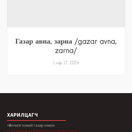
Газар авна, зарна /gazar avna,
zarna/
1 сар 17, 2024
ХАРИЛЦАГЧ
+Үйлчилгээний газар нэмэх
Сурталчилгаа байршуулах үнийн санал