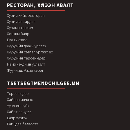
РЕСТОРАН, ХҮЛЭЭН АВАЛТ
Хурим хийх ресторан
Хуримын зардал
Хурлын танхим
Хонхны баяр
Буяны ажил
Хүүхдийн даахь үргээх
Хүүхдийн сэвлэг үргээх ёс
Хүүхдийн төрсөн өдөр
Найз нөхдийн уулзалт
Жуулчид, Ажил хэрэг
TSETSEGTMENDCHILGEE.MN
Төрсөн өдөр
Хайраа илчлэх
Уучлалт гуйх
Хайрт ээждээ
Баяр хүргэх
Багшдаа бэлэглэх