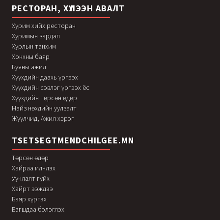
РЕСТОРАН, ХҮЛЭЭН АВАЛТ
Хурим хийх ресторан
Хуримын зардал
Хурлын танхим
Хонхны баяр
Буяны ажил
Хүүхдийн даахь үргээх
Хүүхдийн сэвлэг үргээх ёс
Хүүхдийн төрсөн өдөр
Найз нөхдийн уулзалт
Жуулчид, Ажил хэрэг
TSETSEGTMENDCHILGEE.MN
Төрсөн өдөр
Хайраа илчлэх
Уучлалт гуйх
Хайрт ээждээ
Баяр хүргэх
Багшдаа бэлэглэх