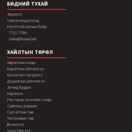
БИДНИЙ ТУХАЙ
Зорилго
Хэвлэл мэдээлэлд
Нээлттэй ажлын байр
7711-7799
sales@huree.mn
ХАЙЛТЫН ТӨРӨЛ
Амралтын газар
Барилгын үйлчилгээ
Баталгаат орчуулга
Дуудлагын үйлчилгээ
Зочид буудал
Караоке
Ресторан зоогийн газар
Сувилал, рашаан
Сургалтын төв
Тоглоомын төв
Үйлчилгээ
Хоол хүргэлт