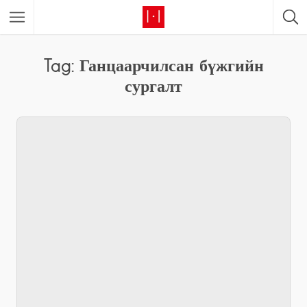
Tag: Ганцаарчилсан бүжгийн
сургалт