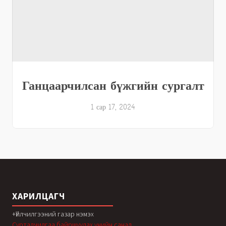
Ганцаарчилсан бүжгийн сургалт
1 сар 17, 2024
ХАРИЛЦАГЧ
+Үйлчилгээний газар нэмэх
Сурталчилгаа байршуулах үнийн санал