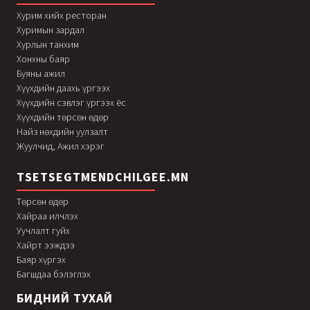
Хурим хийх ресторан
Хуримын зардал
Хурлын танхим
Хонхны баяр
Буяны ажил
Хүүхдийн даахь үргээх
Хүүхдийн сэвлэг үргээх ёс
Хүүхдийн төрсөн өдөр
Найз нөхдийн уулзалт
Жуулчид, Ажил хэрэг
TSETSEGTMENDCHILGEE.MN
Төрсөн өдөр
Хайраа илчлэх
Уучлалт гуйх
Хайрт ээждээ
Баяр хүргэх
Багшдаа бэлэглэх
БИДНИЙ ТУХАЙ