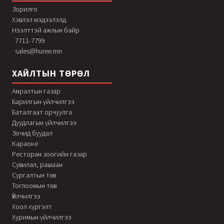
Зорилго
Хэвлэл мэдээлэлд
Нээлттэй ажлын байр
7711-7799
sales@huree.mn
ХАЙЛТЫН ТӨРӨЛ
Амралтын газар
Барилгын үйлчилгээ
Баталгаат орчуулга
Дуудлагын үйлчилгээ
Зочид буудал
Караоке
Ресторан зоогийн газар
Сувилал, рашаан
Сургалтын төв
Тоглоомын төв
Үйлчилгээ
Хоол хүргэлт
Хуримын үйлчилгээ