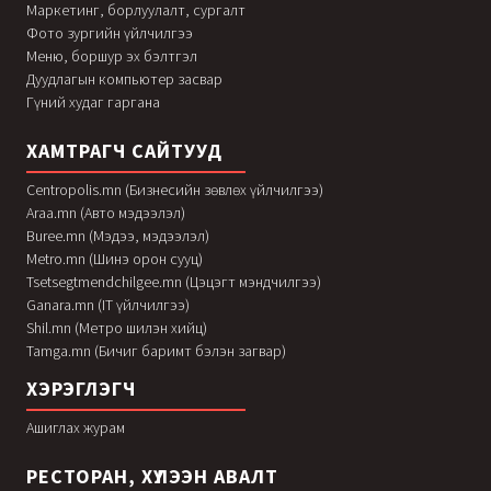
Маркетинг, борлуулалт, сургалт
Фото зургийн үйлчилгээ
Меню, боршур эх бэлтгэл
Дуудлагын компьютер засвар
Гүний худаг гаргана
ХАМТРАГЧ САЙТУУД
Centropolis.mn (Бизнесийн зөвлөх үйлчилгээ)
Araa.mn (Авто мэдээлэл)
Buree.mn (Мэдээ, мэдээлэл)
Metro.mn (Шинэ орон сууц)
Tsetsegtmendchilgee.mn (Цэцэгт мэндчилгээ)
Ganara.mn (IT үйлчилгээ)
Shil.mn (Метро шилэн хийц)
Tamga.mn (Бичиг баримт бэлэн загвар)
ХЭРЭГЛЭГЧ
Ашиглах журам
РЕСТОРАН, ХҮЛЭЭН АВАЛТ