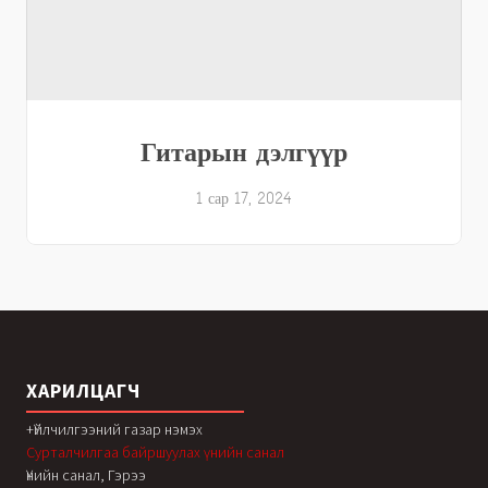
Гитарын дэлгүүр
1 сар 17, 2024
ХАРИЛЦАГЧ
+Үйлчилгээний газар нэмэх
Сурталчилгаа байршуулах үнийн санал
Үнийн санал, Гэрээ