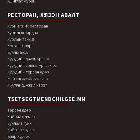
Ашиглах журам
РЕСТОРАН, ХҮЛЭЭН АВАЛТ
Хурим хийх ресторан
Хуримын зардал
Хурлын танхим
Хонхны баяр
Буяны ажил
Хүүхдийн даахь үргээх
Хүүхдийн сэвлэг үргээх ёс
Хүүхдийн төрсөн өдөр
Найз нөхдийн уулзалт
Жуулчид, Ажил хэрэг
TSETSEGTMENDCHILGEE.MN
Төрсөн өдөр
Хайраа илчлэх
Уучлалт гуйх
Хайрт ээждээ
Баяр хүргэх