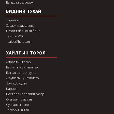
Багшдаа бэлэглэх
БИДНИЙ ТУХАЙ
Зорилго
Хэвлэл мэдээлэлд
Нээлттэй ажлын байр
7711-7799
sales@huree.mn
ХАЙЛТЫН ТӨРӨЛ
Амралтын газар
Барилгын үйлчилгээ
Баталгаат орчуулга
Дуудлагын үйлчилгээ
Зочид буудал
Караоке
Ресторан зоогийн газар
Сувилал, рашаан
Сургалтын төв
Тоглоомын төв