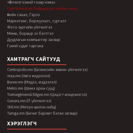
+Үйлчилгээний газар нэмэх
Сурталчилгаа байршуулах үнийн санал
Үнийн санал, Гэрээ
Маркетинг, борлуулалт, сургалт
Фото зургийн үйлчилгээ
Меню, боршур эх бэлтгэл
Дуудлагын компьютер засвар
Гүний худаг гаргана
ХАМТРАГЧ САЙТУУД
Centropolis.mn (Бизнесийн зөвлөх үйлчилгээ)
Araa.mn (Авто мэдээлэл)
Buree.mn (Мэдээ, мэдээлэл)
Metro.mn (Шинэ орон сууц)
Tsetsegtmendchilgee.mn (Цэцэгт мэндчилгээ)
Ganara.mn (IT үйлчилгээ)
Shil.mn (Метро шилэн хийц)
Tamga.mn (Бичиг баримт бэлэн загвар)
ХЭРЭГЛЭГЧ