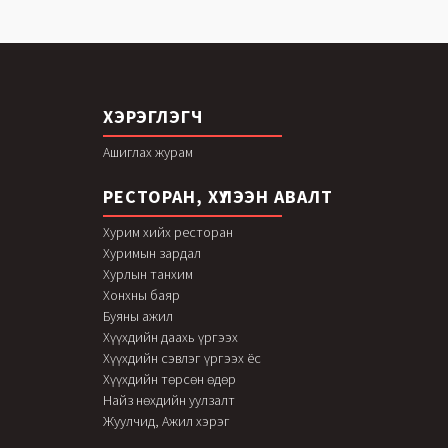
ХЭРЭГЛЭГЧ
Ашиглах журам
РЕСТОРАН, ХҮЛЭЭН АВАЛТ
Хурим хийх ресторан
Хуримын зардал
Хурлын танхим
Хонхны баяр
Буяны ажил
Хүүхдийн даахь үргээх
Хүүхдийн сэвлэг үргээх ёс
Хүүхдийн төрсөн өдөр
Найз нөхдийн уулзалт
Жуулчид, Ажил хэрэг