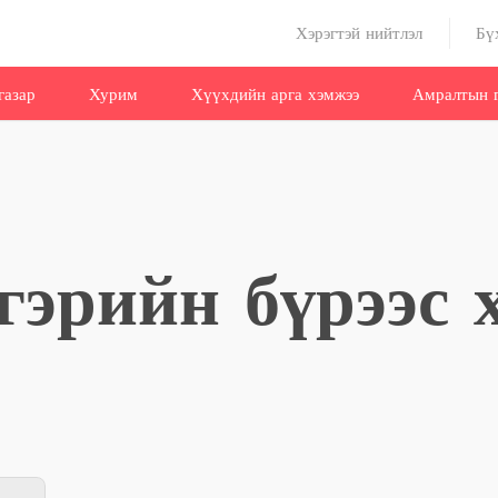
Хэрэгтэй нийтлэл
Бү
газар
Хурим
Хүүхдийн арга хэмжээ
Амралтын г
 гэрийн бүрээс 