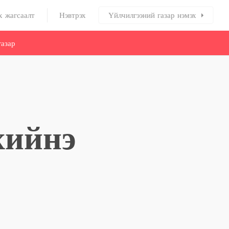
х жагсаалт
Нэвтрэх
Үйлчилгээний газар нэмэх
азар
хийнэ