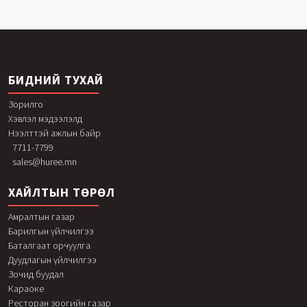
БИДНИЙ ТУХАЙ
Зорилго
Хэвлэл мэдээлэлд
Нээлттэй ажлын байр
7711-7799
sales@huree.mn
ХАЙЛТЫН ТӨРӨЛ
Амралтын газар
Барилгын үйлчилгээ
Баталгаат орчуулга
Дуудлагын үйлчилгээ
Зочид буудал
Караоке
Ресторан зоогийн газар