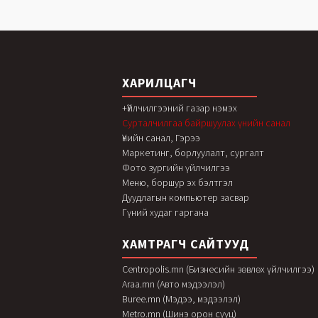
ХАРИЛЦАГЧ
+Үйлчилгээний газар нэмэх
Сурталчилгаа байршуулах үнийн санал
Үнийн санал, Гэрээ
Маркетинг, борлуулалт, сургалт
Фото зургийн үйлчилгээ
Меню, боршур эх бэлтгэл
Дуудлагын компьютер засвар
Гүний худаг гаргана
ХАМТРАГЧ САЙТУУД
Centropolis.mn (Бизнесийн зөвлөх үйлчилгээ)
Araa.mn (Авто мэдээлэл)
Buree.mn (Мэдээ, мэдээлэл)
Metro.mn (Шинэ орон сууц)