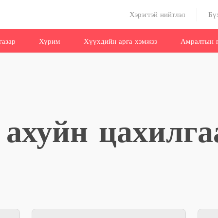
Хэрэгтэй нийтлэл
Бү
газар
Хурим
Хүүхдийн арга хэмжээ
Амралтын г
р ахуйн цахилга