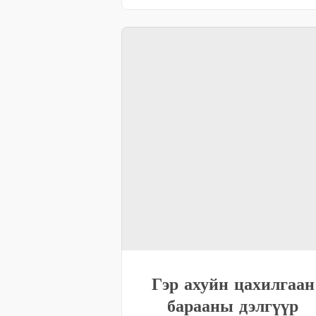
Гэр ахуйн цахилгаан
барааны дэлгүүр