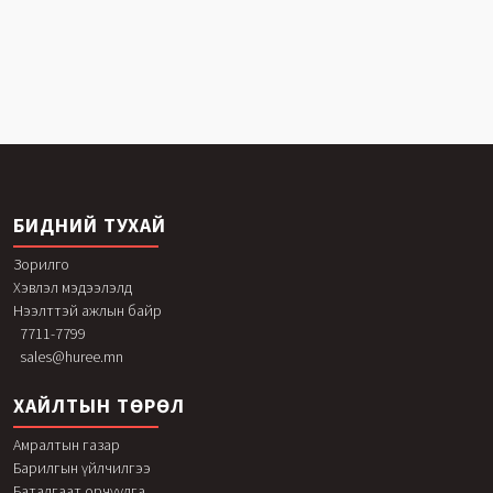
БИДНИЙ ТУХАЙ
Зорилго
Хэвлэл мэдээлэлд
Нээлттэй ажлын байр
7711-7799
sales@huree.mn
ХАЙЛТЫН ТӨРӨЛ
Амралтын газар
Барилгын үйлчилгээ
Баталгаат орчуулга