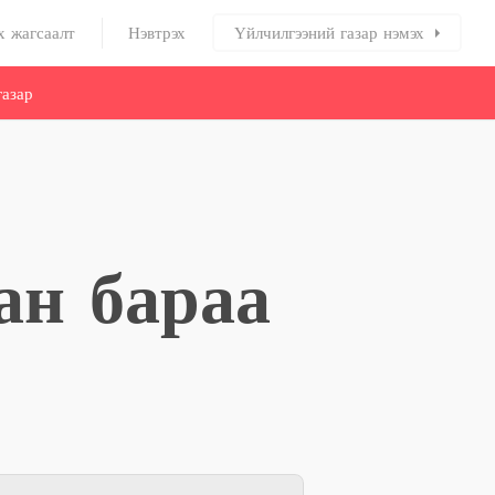
х жагсаалт
Нэвтрэх
Үйлчилгээний газар нэмэх
азар
ан бараа