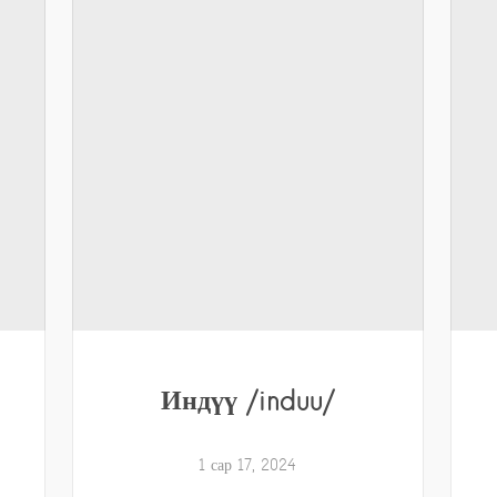
Индүү /induu/
1 сар 17, 2024