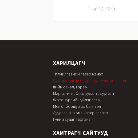
1 сар 17, 2024
ХАРИЛЦАГЧ
+Үйлчилгээний газар нэмэх
Сурталчилгаа байршуулах үнийн санал
Үнийн санал, Гэрээ
Маркетинг, борлуулалт, сургалт
Фото зургийн үйлчилгээ
Меню, боршур эх бэлтгэл
Дуудлагын компьютер засвар
Гүний худаг гаргана
ХАМТРАГЧ САЙТУУД