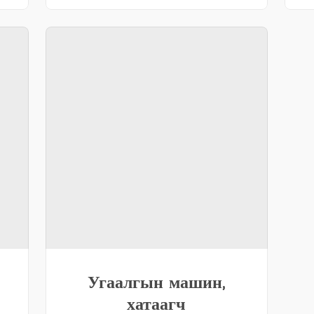
Угаалгын машин,
хатаагч