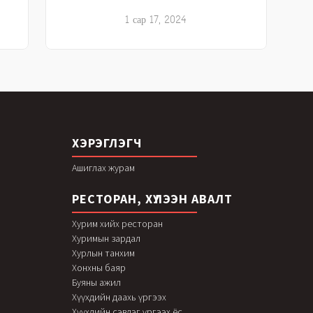
1 сар 17, 2024
ХЭРЭГЛЭГЧ
Ашиглах журам
РЕСТОРАН, ХҮЛЭЭН АВАЛТ
Хурим хийх ресторан
Хуримын зардал
Хурлын танхим
Хонхны баяр
Буяны ажил
Хүүхдийн даахь үргээх
Хүүхдийн сэвлэг үргээх ёс