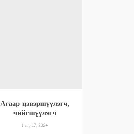
Агаар цэвэршүүлэгч,
чийгшүүлэгч
1 сар 17, 2024