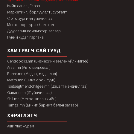
Үнийн санал, Гэрээ
Маркетинг, борлуулалт, сургалт
Фото зургийн үйлчилгээ
Меню, боршур эх бэлтгэл
Дуудлагын компьютер засвар
Гүний худаг гаргана
ХАМТРАГЧ САЙТУУД
Centropolis.mn (Бизнесийн зөвлөх үйлчилгээ)
Araa.mn (Авто мэдээлэл)
Buree.mn (Мэдээ, мэдээлэл)
Metro.mn (Шинэ орон сууц)
Tsetsegtmendchilgee.mn (Цэцэгт мэндчилгээ)
Ganara.mn (IT үйлчилгээ)
Shil.mn (Метро шилэн хийц)
Tamga.mn (Бичиг баримт бэлэн загвар)
ХЭРЭГЛЭГЧ
Ашиглах журам