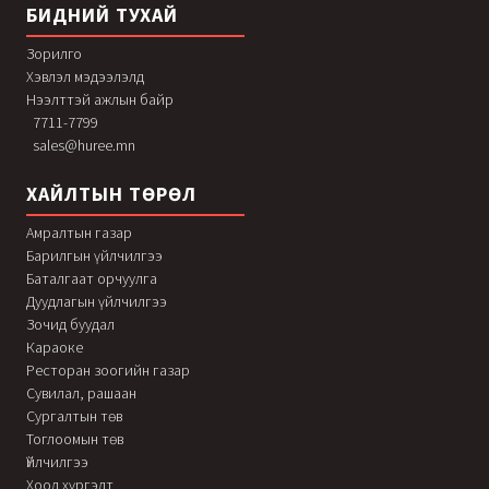
БИДНИЙ ТУХАЙ
Зорилго
Хэвлэл мэдээлэлд
Нээлттэй ажлын байр
7711-7799
sales@huree.mn
ХАЙЛТЫН ТӨРӨЛ
Амралтын газар
Барилгын үйлчилгээ
Баталгаат орчуулга
Дуудлагын үйлчилгээ
Зочид буудал
Караоке
Ресторан зоогийн газар
Сувилал, рашаан
Сургалтын төв
Тоглоомын төв
Үйлчилгээ
Хоол хүргэлт