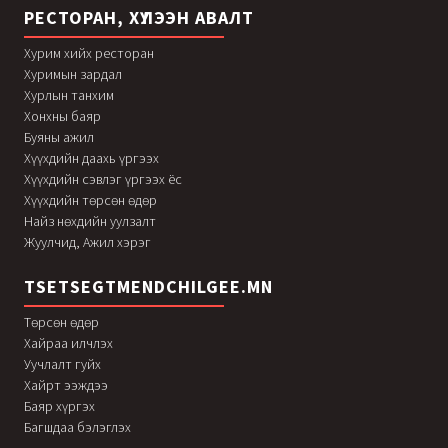
РЕСТОРАН, ХҮЛЭЭН АВАЛТ
Хурим хийх ресторан
Хуримын зардал
Хурлын танхим
Хонхны баяр
Буяны ажил
Хүүхдийн даахь үргээх
Хүүхдийн сэвлэг үргээх ёс
Хүүхдийн төрсөн өдөр
Найз нөхдийн уулзалт
Жуулчид, Ажил хэрэг
TSETSEGTMENDCHILGEE.MN
Төрсөн өдөр
Хайраа илчлэх
Уучлалт гуйх
Хайрт ээждээ
Баяр хүргэх
Багшдаа бэлэглэх