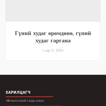
Гүний худаг өрөмдөнө, гүний
худаг гаргана
1 сар 17, 2024
ХАРИЛЦАГЧ
+Үйлчилгээний газар нэмэх
Сурталчилгаа байршуулах үнийн санал