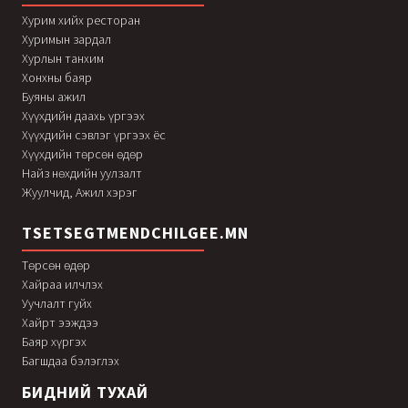
Хурим хийх ресторан
Хуримын зардал
Хурлын танхим
Хонхны баяр
Буяны ажил
Хүүхдийн даахь үргээх
Хүүхдийн сэвлэг үргээх ёс
Хүүхдийн төрсөн өдөр
Найз нөхдийн уулзалт
Жуулчид, Ажил хэрэг
TSETSEGTMENDCHILGEE.MN
Төрсөн өдөр
Хайраа илчлэх
Уучлалт гуйх
Хайрт ээждээ
Баяр хүргэх
Багшдаа бэлэглэх
БИДНИЙ ТУХАЙ