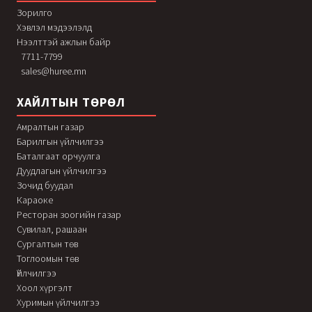
Зорилго
Хэвлэл мэдээлэлд
Нээлттэй ажлын байр
7711-7799
sales@huree.mn
ХАЙЛТЫН ТӨРӨЛ
Амралтын газар
Барилгын үйлчилгээ
Баталгаат орчуулга
Дуудлагын үйлчилгээ
Зочид буудал
Караоке
Ресторан зоогийн газар
Сувилал, рашаан
Сургалтын төв
Тоглоомын төв
Үйлчилгээ
Хоол хүргэлт
Хуримын үйлчилгээ