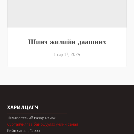
Шинэ жилийн даашинз
1 сар 17, 2024
ХАРИЛЦАГЧ
+Үйлчилгээний газар нэмэх
Сурталчилгаа байршуулах үнийн санал
Үнийн санал, Гэрээ