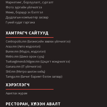
Маркетинг, борлуулалт, сургалт
Фото зургийн үйлчилгээ
Меню, боршур эх бэлтгэл
Дуудлагын компьютер засвар
Гүний худаг гаргана
ХАМТРАГЧ САЙТУУД
Centropolis.mn (Бизнесийн зөвлөх үйлчилгээ)
Araa.mn (Авто мэдээлэл)
Buree.mn (Мэдээ, мэдээлэл)
Metro.mn (Шинэ орон сууц)
Tsetsegtmendchilgee.mn (Цэцэгт мэндчилгээ)
Ganara.mn (IT үйлчилгээ)
Shil.mn (Метро шилэн хийц)
Tamga.mn (Бичиг баримт бэлэн загвар)
ХЭРЭГЛЭГЧ
Ашиглах журам
РЕСТОРАН, ХҮЛЭЭН АВАЛТ