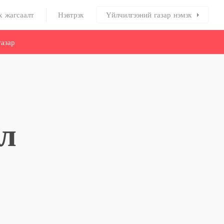
х жагсаалт
Нэвтрэх
Үйлчилгээний газар нэмэх
азар
ал