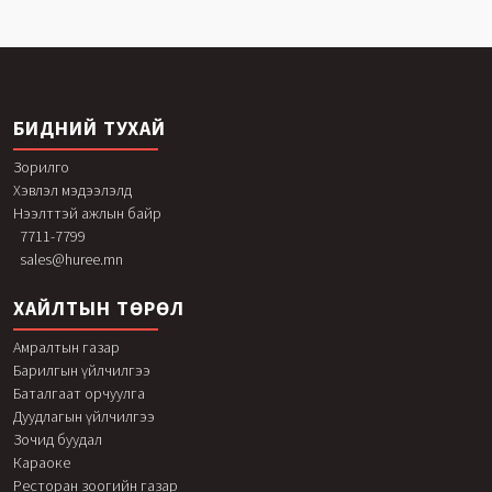
БИДНИЙ ТУХАЙ
Зорилго
Хэвлэл мэдээлэлд
Нээлттэй ажлын байр
7711-7799
sales@huree.mn
ХАЙЛТЫН ТӨРӨЛ
Амралтын газар
Барилгын үйлчилгээ
Баталгаат орчуулга
Дуудлагын үйлчилгээ
Зочид буудал
Караоке
Ресторан зоогийн газар