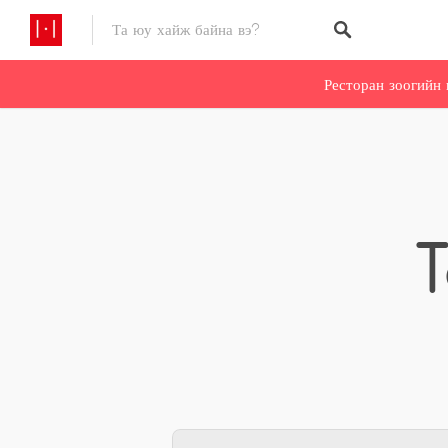
Ресторан зоогийн 
T