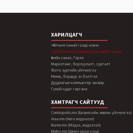
ХАРИЛЦАГЧ
+Үйлчилгээний газар нэмэх
Сурталчилгаа байршуулах үнийн санал
Үнийн санал, Гэрээ
Маркетинг, борлуулалт, сургалт
Фото зургийн үйлчилгээ
Меню, боршур эх бэлтгэл
Дуудлагын компьютер засвар
Гүний худаг гаргана
ХАМТРАГЧ САЙТУУД
Centropolis.mn (Бизнесийн зөвлөх үйлчилгээ)
Araa.mn (Авто мэдээлэл)
Buree.mn (Мэдээ, мэдээлэл)
Metro.mn (Шинэ орон сууц)