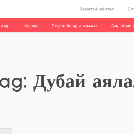
Хэрэгтэй нийтлэл
Бү
газар
Хурим
Хүүхдийн арга хэмжээ
Амралтын г
ag: Дубай аял