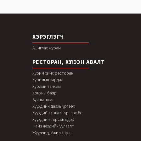
ХЭРЭГЛЭГЧ
Ашиглах журам
РЕСТОРАН, ХҮЛЭЭН АВАЛТ
Хурим хийх ресторан
Хуримын зардал
Хурлын танхим
Хонхны баяр
Буяны ажил
Хүүхдийн даахь үргээх
Хүүхдийн сэвлэг үргээх ёс
Хүүхдийн төрсөн өдөр
Найз нөхдийн уулзалт
Жуулчид, Ажил хэрэг