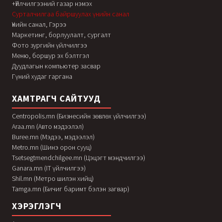
+Үйлчилгээний газар нэмэх
Сурталчилгаа байршуулах үнийн санал
Үнийн санал, Гэрээ
Маркетинг, борлуулалт, сургалт
Фото зургийн үйлчилгээ
Меню, боршур эх бэлтгэл
Дуудлагын компьютер засвар
Гүний худаг гаргана
ХАМТРАГЧ САЙТУУД
Centropolis.mn (Бизнесийн зөвлөх үйлчилгээ)
Araa.mn (Авто мэдээлэл)
Buree.mn (Мэдээ, мэдээлэл)
Metro.mn (Шинэ орон сууц)
Tsetsegtmendchilgee.mn (Цэцэгт мэндчилгээ)
Ganara.mn (IT үйлчилгээ)
Shil.mn (Метро шилэн хийц)
Tamga.mn (Бичиг баримт бэлэн загвар)
ХЭРЭГЛЭГЧ