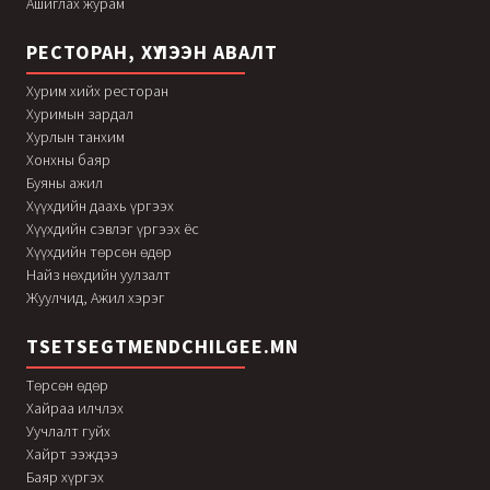
Ашиглах журам
РЕСТОРАН, ХҮЛЭЭН АВАЛТ
Хурим хийх ресторан
Хуримын зардал
Хурлын танхим
Хонхны баяр
Буяны ажил
Хүүхдийн даахь үргээх
Хүүхдийн сэвлэг үргээх ёс
Хүүхдийн төрсөн өдөр
Найз нөхдийн уулзалт
Жуулчид, Ажил хэрэг
TSETSEGTMENDCHILGEE.MN
Төрсөн өдөр
Хайраа илчлэх
Уучлалт гуйх
Хайрт ээждээ
Баяр хүргэх