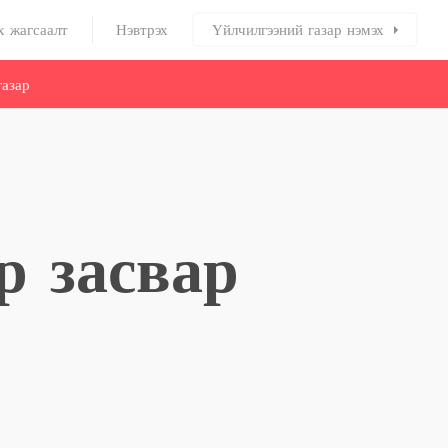
х жагсаалт
Нэвтрэх
Үйлчилгээний газар нэмэх
азар
р засвар