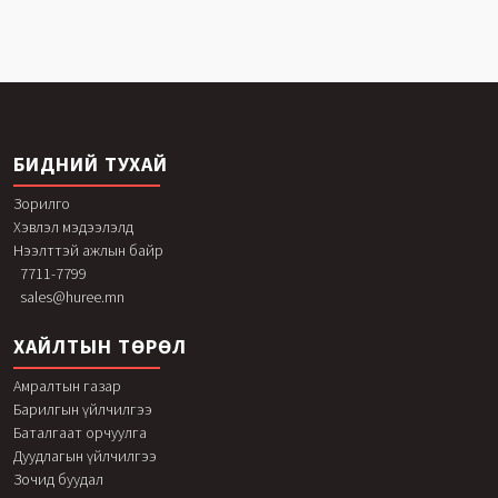
БИДНИЙ ТУХАЙ
Зорилго
Хэвлэл мэдээлэлд
Нээлттэй ажлын байр
7711-7799
sales@huree.mn
ХАЙЛТЫН ТӨРӨЛ
Амралтын газар
Барилгын үйлчилгээ
Баталгаат орчуулга
Дуудлагын үйлчилгээ
Зочид буудал