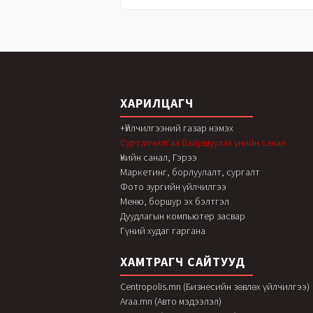
ХАРИЛЦАГЧ
+Үйлчилгээний газар нэмэх
Сурталчилгаа байршуулах үнийн санал
Үнийн санал, Гэрээ
Маркетинг, борлуулалт, сургалт
Фото зургийн үйлчилгээ
Меню, боршур эх бэлтгэл
Дуудлагын компьютер засвар
Гүний худаг гаргана
ХАМТРАГЧ САЙТУУД
Centropolis.mn (Бизнесийн зөвлөх үйлчилгээ)
Araa.mn (Авто мэдээлэл)