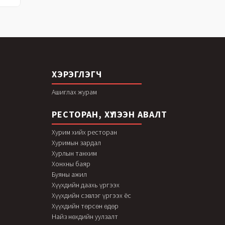
ХЭРЭГЛЭГЧ
Ашиглах журам
РЕСТОРАН, ХҮЛЭЭН АВАЛТ
Хурим хийх ресторан
Хуримын зардал
Хурлын танхим
Хонхны баяр
Буяны ажил
Хүүхдийн даахь үргээх
Хүүхдийн сэвлэг үргээх ёс
Хүүхдийн төрсөн өдөр
Найз нөхдийн уулзалт