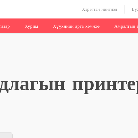
Хэрэгтэй нийтлэл
Бү
газар
Хурим
Хүүхдийн арга хэмжээ
Амралтын г
удлагын принте