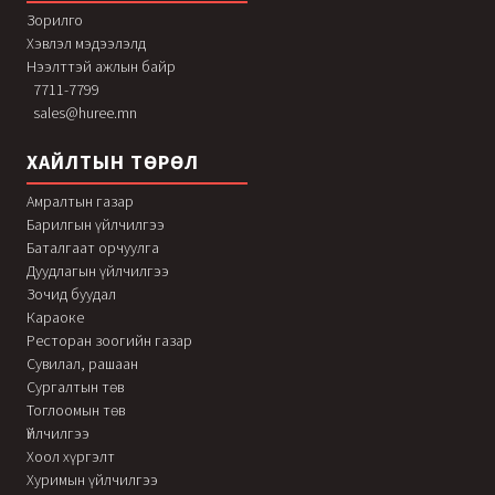
Зорилго
Хэвлэл мэдээлэлд
Нээлттэй ажлын байр
7711-7799
sales@huree.mn
ХАЙЛТЫН ТӨРӨЛ
Амралтын газар
Барилгын үйлчилгээ
Баталгаат орчуулга
Дуудлагын үйлчилгээ
Зочид буудал
Караоке
Ресторан зоогийн газар
Сувилал, рашаан
Сургалтын төв
Тоглоомын төв
Үйлчилгээ
Хоол хүргэлт
Хуримын үйлчилгээ