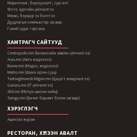
Маркетинг, борлуулалт, сургалт
Фото зургийн үйлчилгээ
Меню, боршур эх бэлтгэл
Дуудлагын компьютер засвар
Гүний худаг гаргана
ХАМТРАГЧ САЙТУУД
Centropolis.mn (Бизнесийн зөвлөх үйлчилгээ)
Araa.mn (Авто мэдээлэл)
Buree.mn (Мэдээ, мэдээлэл)
Metro.mn (Шинэ орон сууц)
Tsetsegtmendchilgee.mn (Цэцэгт мэндчилгээ)
Ganara.mn (IT үйлчилгээ)
Shil.mn (Метро шилэн хийц)
Tamga.mn (Бичиг баримт бэлэн загвар)
ХЭРЭГЛЭГЧ
Ашиглах журам
РЕСТОРАН, ХҮЛЭЭН АВАЛТ