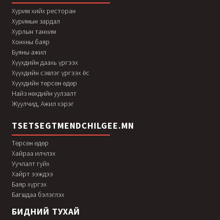
Хурим хийх ресторан
Хуримын зардал
Хурлын танхим
Хонхны баяр
Буяны ажил
Хүүхдийн даахь үргээх
Хүүхдийн сэвлэг үргээх ёс
Хүүхдийн төрсөн өдөр
Найз нөхдийн уулзалт
Жуулчид, Ажил хэрэг
TSETSEGTMENDCHILGEE.MN
Төрсөн өдөр
Хайраа илчлэх
Уучлалт гуйх
Хайрт ээждээ
Баяр хүргэх
Багшдаа бэлэглэх
БИДНИЙ ТУХАЙ