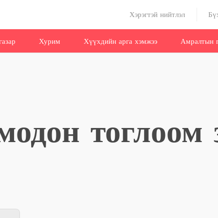
Хэрэгтэй нийтлэл
Бү
газар
Хурим
Хүүхдийн арга хэмжээ
Амралтын г
 модон тоглоом 