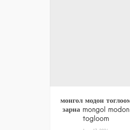
монгол модон тоглоо
зарна mongol modon
togloom