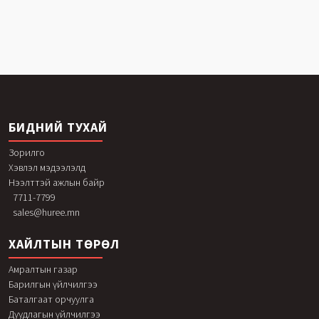
БИДНИЙ ТУХАЙ
Зорилго
Хэвлэл мэдээлэлд
Нээлттэй ажлын байр
7711-7799
sales@huree.mn
ХАЙЛТЫН ТӨРӨЛ
Амралтын газар
Барилгын үйлчилгээ
Баталгаат орчуулга
Дуудлагын үйлчилгээ