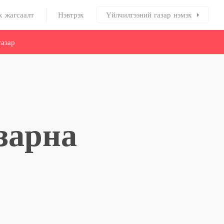
х жагсаалт
Нэвтрэх
Үйлчилгээний газар нэмэх
азар
зарна