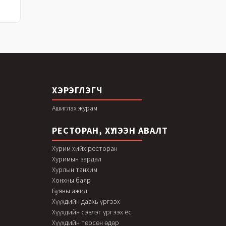
ХЭРЭГЛЭГЧ
Ашиглах журам
РЕСТОРАН, ХҮЛЭЭН АВАЛТ
Хурим хийх ресторан
Хуримын зардал
Хурлын танхим
Хонхны баяр
Буяны ажил
Хүүхдийн даахь үргээх
Хүүхдийн сэвлэг үргээх ёс
Хүүхдийн төрсөн өдөр