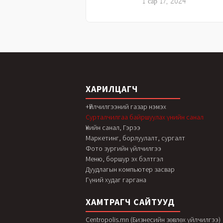
1 сар 17, 2024
ХАРИЛЦАГЧ
+Үйлчилгээний газар нэмэх
Сурталчилгаа байршуулах үнийн санал
Үнийн санал, Гэрээ
Маркетинг, борлуулалт, сургалт
Фото зургийн үйлчилгээ
Меню, боршур эх бэлтгэл
Дуудлагын компьютер засвар
Гүний худаг гаргана
ХАМТРАГЧ САЙТУУД
Centropolis.mn (Бизнесийн зөвлөх үйлчилгээ)