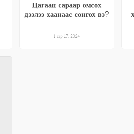
Цагаан сараар өмсөх
дээлээ хаанаас сонгох вэ?
1 сар 17, 2024