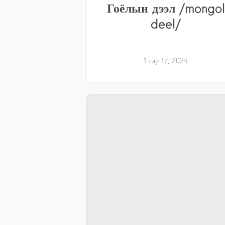
Гоёлын дээл /mongol
deel/
1 сар 17, 2024