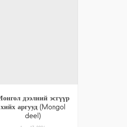
Монгол дээлний эсгүүр
хийх аргууд (Mongol
deel)