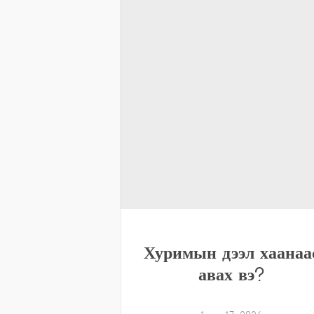
Хуримын дээл хаанаа
авах вэ?