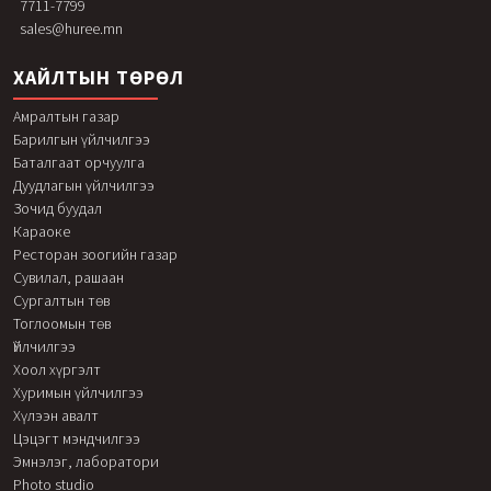
7711-7799
sales@huree.mn
ХАЙЛТЫН ТӨРӨЛ
Амралтын газар
Барилгын үйлчилгээ
Баталгаат орчуулга
Дуудлагын үйлчилгээ
Зочид буудал
Караоке
Ресторан зоогийн газар
Сувилал, рашаан
Сургалтын төв
Тоглоомын төв
Үйлчилгээ
Хоол хүргэлт
Хуримын үйлчилгээ
Хүлээн авалт
Цэцэгт мэндчилгээ
Эмнэлэг, лаборатори
Photo studio