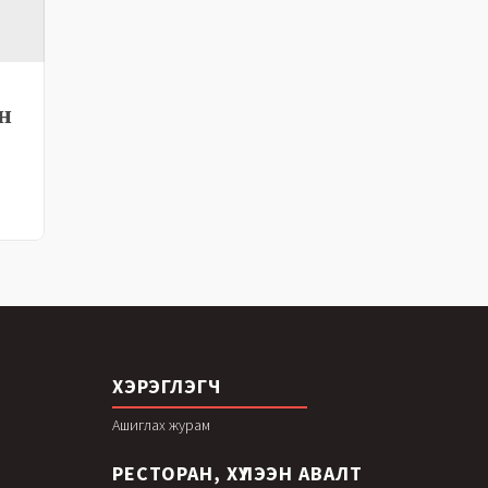
н
ХЭРЭГЛЭГЧ
Ашиглах журам
РЕСТОРАН, ХҮЛЭЭН АВАЛТ