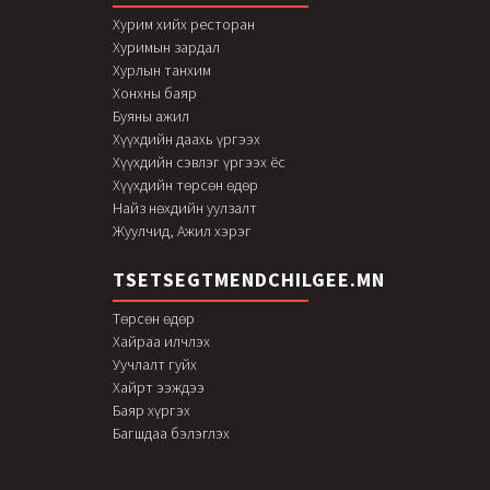
Хурим хийх ресторан
Хуримын зардал
Хурлын танхим
Хонхны баяр
Буяны ажил
Хүүхдийн даахь үргээх
Хүүхдийн сэвлэг үргээх ёс
Хүүхдийн төрсөн өдөр
Найз нөхдийн уулзалт
Жуулчид, Ажил хэрэг
TSETSEGTMENDCHILGEE.MN
Төрсөн өдөр
Хайраа илчлэх
Уучлалт гуйх
Хайрт ээждээ
Баяр хүргэх
Багшдаа бэлэглэх