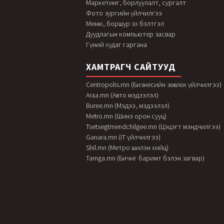
Маркетинг, борлуулалт, сургалт
Фото зургийн үйлчилгээ
Меню, боршур эх бэлтгэл
Дуудлагын компьютер засвар
Гүний худаг гаргана
ХАМТРАГЧ САЙТУУД
Centropolis.mn (Бизнесийн зөвлөх үйлчилгээ)
Araa.mn (Авто мэдээлэл)
Buree.mn (Мэдээ, мэдээлэл)
Metro.mn (Шинэ орон сууц)
Tsetsegtmendchilgee.mn (Цэцэгт мэндчилгээ)
Ganara.mn (IT үйлчилгээ)
Shil.mn (Метро шилэн хийц)
Tamga.mn (Бичиг баримт бэлэн загвар)