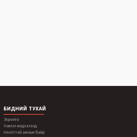
БИДНИЙ ТУХАЙ
Зорилго
Хэвлэл мэдээлэлд
Нээлттэй ажлын байр