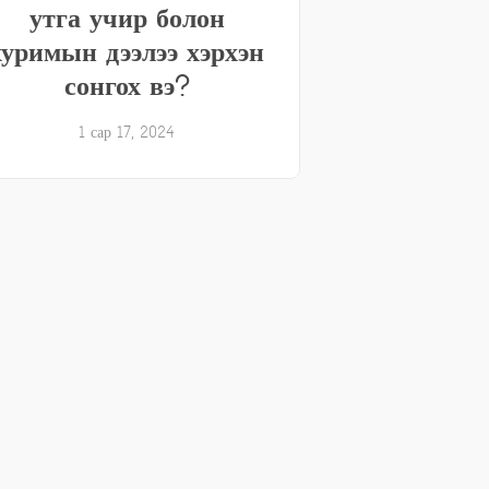
утга учир болон
хуримын дээлээ хэрхэн
сонгох вэ?
1 сар 17, 2024