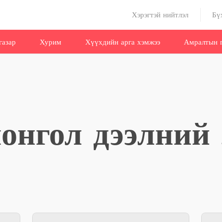
Хэрэгтэй нийтлэл
Бү
газар
Хурим
Хүүхдийн арга хэмжээ
Амралтын г
монгол дээлний 