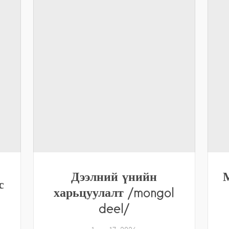
Дээлний үнийн
с
харьцуулалт /mongol
deel/