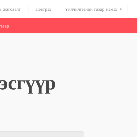
х жагсаалт
Нэвтрэх
Үйлчилгээний газар нэмэх
азар
эсгүүр