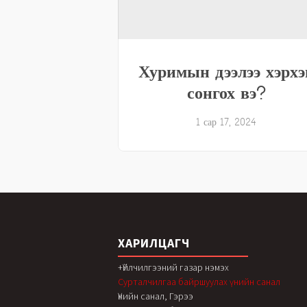
Хуримын дээлээ хэрхэ
сонгох вэ?
1 сар 17, 2024
ХАРИЛЦАГЧ
+Үйлчилгээний газар нэмэх
Сурталчилгаа байршуулах үнийн санал
Үнийн санал, Гэрээ