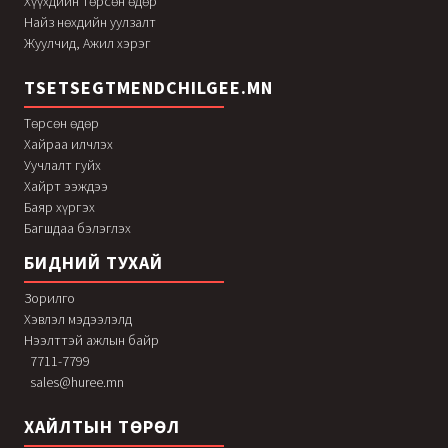
Хүүхдийн төрсөн өдөр
Найз нөхдийн уулзалт
Жуулчид, Ажил хэрэг
TSETSEGTMENDCHILGEE.MN
Төрсөн өдөр
Хайраа илчлэх
Уучлалт гуйх
Хайрт ээждээ
Баяр хүргэх
Багшдаа бэлэглэх
БИДНИЙ ТУХАЙ
Зорилго
Хэвлэл мэдээлэлд
Нээлттэй ажлын байр
7711-7799
sales@huree.mn
ХАЙЛТЫН ТӨРӨЛ