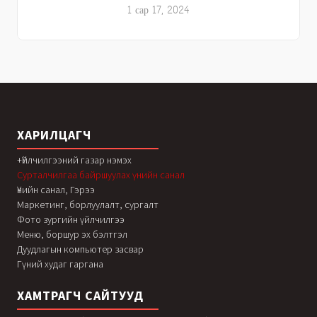
1 сар 17, 2024
ХАРИЛЦАГЧ
+Үйлчилгээний газар нэмэх
Сурталчилгаа байршуулах үнийн санал
Үнийн санал, Гэрээ
Маркетинг, борлуулалт, сургалт
Фото зургийн үйлчилгээ
Меню, боршур эх бэлтгэл
Дуудлагын компьютер засвар
Гүний худаг гаргана
ХАМТРАГЧ САЙТУУД