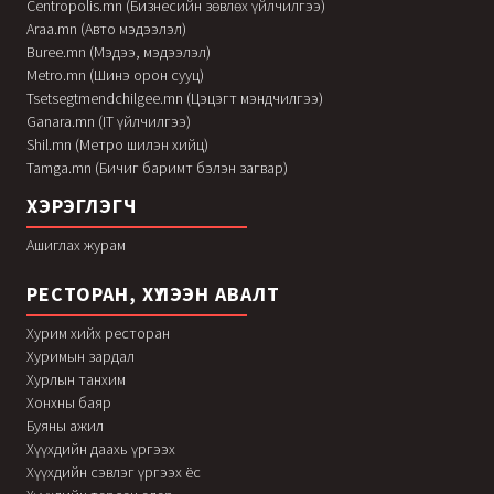
Centropolis.mn (Бизнесийн зөвлөх үйлчилгээ)
Araa.mn (Авто мэдээлэл)
Buree.mn (Мэдээ, мэдээлэл)
Metro.mn (Шинэ орон сууц)
Tsetsegtmendchilgee.mn (Цэцэгт мэндчилгээ)
Ganara.mn (IT үйлчилгээ)
Shil.mn (Метро шилэн хийц)
Tamga.mn (Бичиг баримт бэлэн загвар)
ХЭРЭГЛЭГЧ
Ашиглах журам
РЕСТОРАН, ХҮЛЭЭН АВАЛТ
Хурим хийх ресторан
Хуримын зардал
Хурлын танхим
Хонхны баяр
Буяны ажил
Хүүхдийн даахь үргээх
Хүүхдийн сэвлэг үргээх ёс