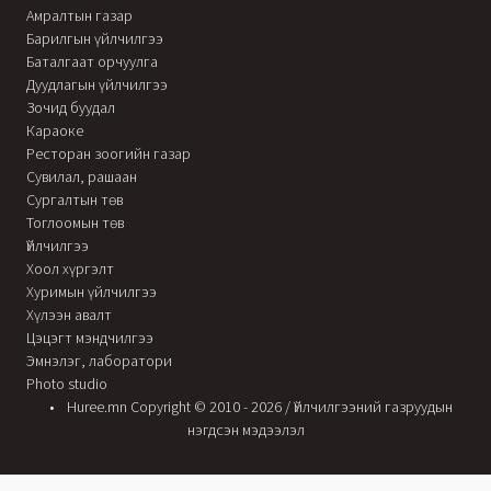
Амралтын газар
Барилгын үйлчилгээ
Баталгаат орчуулга
Дуудлагын үйлчилгээ
Зочид буудал
Караоке
Ресторан зоогийн газар
Сувилал, рашаан
Сургалтын төв
Тоглоомын төв
Үйлчилгээ
Хоол хүргэлт
Хуримын үйлчилгээ
Хүлээн авалт
Цэцэгт мэндчилгээ
Эмнэлэг, лаборатори
Photo studio
Huree.mn Copyright © 2010 - 2026 / Үйлчилгээний газруудын
нэгдсэн мэдээлэл