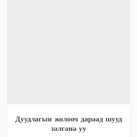
Дуудлагын жолооч дараад шууд
залгана уу