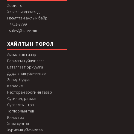
Зорилго
Хэвлэл мэдээлэлд
Нээлттэй ажлын байр
7711-7799
sales@huree.mn
ХАЙЛТЫН ТӨРӨЛ
Амралтын газар
Барилгын үйлчилгээ
Баталгаат орчуулга
Дуудлагын үйлчилгээ
Зочид буудал
Караоке
Ресторан зоогийн газар
Сувилал, рашаан
Сургалтын төв
Тоглоомын төв
Үйлчилгээ
Хоол хүргэлт
Хуримын үйлчилгээ