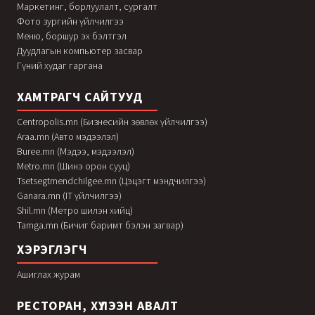
Маркетинг, борлуулалт, сургалт
Фото зургийн үйлчилгээ
Меню, боршур эх бэлтгэл
Дуудлагын компьютер засвар
Гүний худаг гаргана
ХАМТРАГЧ САЙТУУД
Centropolis.mn (Бизнесийн зөвлөх үйлчилгээ)
Araa.mn (Авто мэдээлэл)
Buree.mn (Мэдээ, мэдээлэл)
Metro.mn (Шинэ орон сууц)
Tsetsegtmendchilgee.mn (Цэцэгт мэндчилгээ)
Ganara.mn (IT үйлчилгээ)
Shil.mn (Метро шилэн хийц)
Tamga.mn (Бичиг баримт бэлэн загвар)
ХЭРЭГЛЭГЧ
Ашиглах журам
РЕСТОРАН, ХҮЛЭЭН АВАЛТ