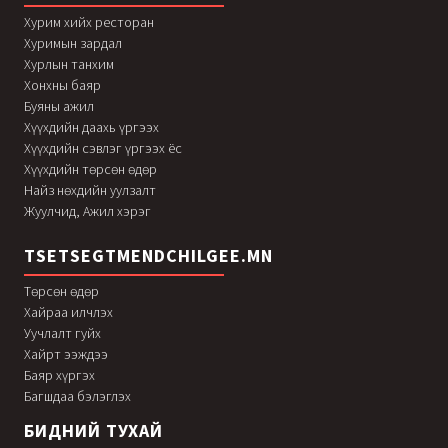
Хурим хийх ресторан
Хуримын зардал
Хурлын танхим
Хонхны баяр
Буяны ажил
Хүүхдийн даахь үргээх
Хүүхдийн сэвлэг үргээх ёс
Хүүхдийн төрсөн өдөр
Найз нөхдийн уулзалт
Жуулчид, Ажил хэрэг
TSETSEGTMENDCHILGEE.MN
Төрсөн өдөр
Хайраа илчлэх
Уучлалт гуйх
Хайрт ээждээ
Баяр хүргэх
Багшдаа бэлэглэх
БИДНИЙ ТУХАЙ