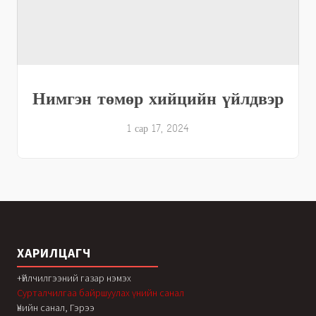
Нимгэн төмөр хийцийн үйлдвэр
1 сар 17, 2024
ХАРИЛЦАГЧ
+Үйлчилгээний газар нэмэх
Сурталчилгаа байршуулах үнийн санал
Үнийн санал, Гэрээ