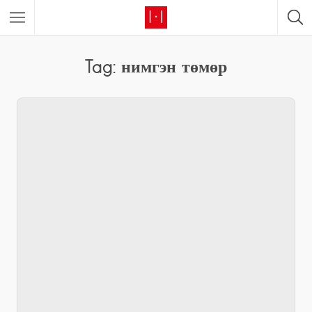
Tag: нимгэн төмөр