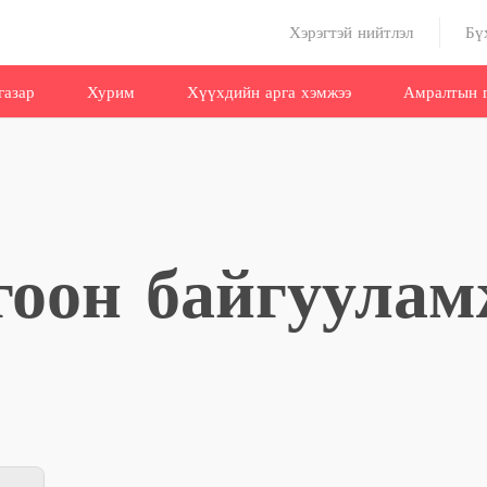
Хэрэгтэй нийтлэл
Бү
газар
Хурим
Хүүхдийн арга хэмжээ
Амралтын г
гоон байгуула