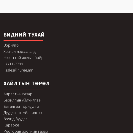
БИДНИЙ ТУХАЙ
Зорилго
Хэвлэл мэдээлэлд
Нээлттэй ажлын байр
7711-7799
sales@huree.mn
ХАЙЛТЫН ТӨРӨЛ
Амралтын газар
Барилгын үйлчилгээ
Баталгаат орчуулга
Дуудлагын үйлчилгээ
Зочид буудал
Караоке
Ресторан зоогийн газар