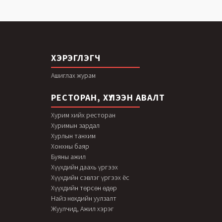
ХЭРЭГЛЭГЧ
Ашиглах журам
РЕСТОРАН, ХҮЛЭЭН АВАЛТ
Хурим хийх ресторан
Хуримын зардал
Хурлын танхим
Хонхны баяр
Буяны ажил
Хүүхдийн даахь үргээх
Хүүхдийн сэвлэг үргээх ёс
Хүүхдийн төрсөн өдөр
Найз нөхдийн уулзалт
Жуулчид, Ажил хэрэг