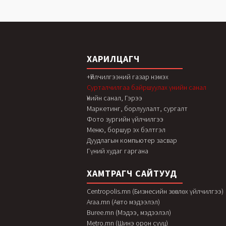
ХАРИЛЦАГЧ
+Үйлчилгээний газар нэмэх
Сурталчилгаа байршуулах үнийн санал
Үнийн санал, Гэрээ
Маркетинг, борлуулалт, сургалт
Фото зургийн үйлчилгээ
Меню, боршур эх бэлтгэл
Дуудлагын компьютер засвар
Гүний худаг гаргана
ХАМТРАГЧ САЙТУУД
Centropolis.mn (Бизнесийн зөвлөх үйлчилгээ)
Araa.mn (Авто мэдээлэл)
Buree.mn (Мэдээ, мэдээлэл)
Metro.mn (Шинэ орон сууц)