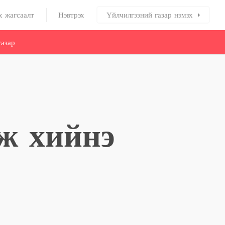
х жагсаалт
Нэвтрэх
Үйлчилгээний газар нэмэх
азар
мж хийнэ