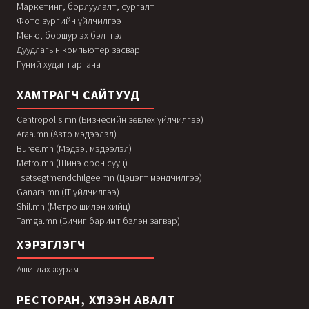
Маркетинг, борлуулалт, сургалт
Фото зургийн үйлчилгээ
Меню, боршур эх бэлтгэл
Дуудлагын компьютер засвар
Гүний худаг гаргана
ХАМТРАГЧ САЙТУУД
Centropolis.mn (Бизнесийн зөвлөх үйлчилгээ)
Araa.mn (Авто мэдээлэл)
Buree.mn (Мэдээ, мэдээлэл)
Metro.mn (Шинэ орон сууц)
Tsetsegtmendchilgee.mn (Цэцэгт мэндчилгээ)
Ganara.mn (IT үйлчилгээ)
Shil.mn (Метро шилэн хийц)
Tamga.mn (Бичиг баримт бэлэн загвар)
ХЭРЭГЛЭГЧ
Ашиглах журам
РЕСТОРАН, ХҮЛЭЭН АВАЛТ