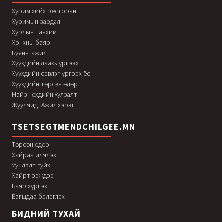
Хурим хийх ресторан
Хуримын зардал
Хурлын танхим
Хонхны баяр
Буяны ажил
Хүүхдийн даахь үргээх
Хүүхдийн сэвлэг үргээх ёс
Хүүхдийн төрсөн өдөр
Найз нөхдийн уулзалт
Жуулчид, Ажил хэрэг
TSETSEGTMENDCHILGEE.MN
Төрсөн өдөр
Хайраа илчлэх
Уучлалт гуйх
Хайрт ээждээ
Баяр хүргэх
Багшдаа бэлэглэх
БИДНИЙ ТУХАЙ