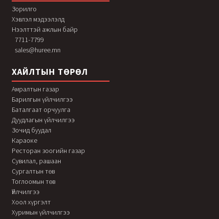
Зорилго
Хэвлэл мэдээлэлд
Нээлттэй ажлын байр
7711-7799
sales@huree.mn
ХАЙЛТЫН ТӨРӨЛ
Амралтын газар
Барилгын үйлчилгээ
Баталгаат орчуулга
Дуудлагын үйлчилгээ
Зочид буудал
Караоке
Ресторан зоогийн газар
Сувилал, рашаан
Сургалтын төв
Тоглоомын төв
Үйлчилгээ
Хоол хүргэлт
Хуримын үйлчилгээ