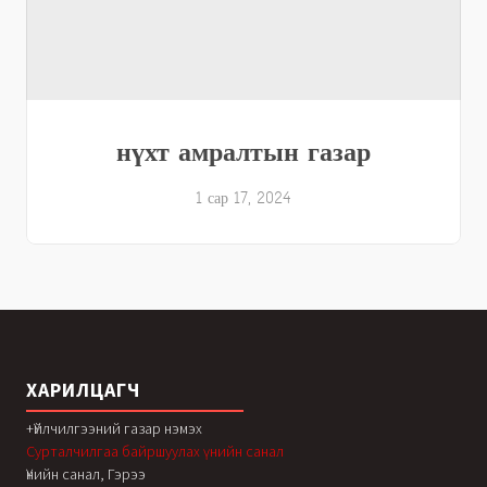
нүхт амралтын газар
1 сар 17, 2024
ХАРИЛЦАГЧ
+Үйлчилгээний газар нэмэх
Сурталчилгаа байршуулах үнийн санал
Үнийн санал, Гэрээ