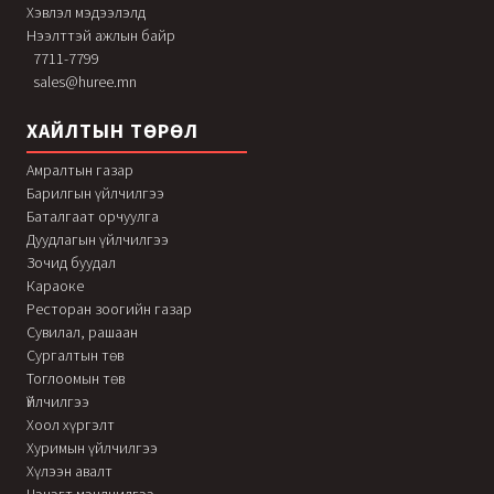
Хэвлэл мэдээлэлд
Нээлттэй ажлын байр
7711-7799
sales@huree.mn
ХАЙЛТЫН ТӨРӨЛ
Амралтын газар
Барилгын үйлчилгээ
Баталгаат орчуулга
Дуудлагын үйлчилгээ
Зочид буудал
Караоке
Ресторан зоогийн газар
Сувилал, рашаан
Сургалтын төв
Тоглоомын төв
Үйлчилгээ
Хоол хүргэлт
Хуримын үйлчилгээ
Хүлээн авалт