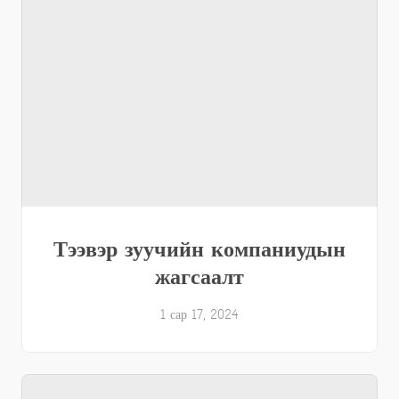
Тээвэр зуучийн компаниудын
жагсаалт
1 сар 17, 2024