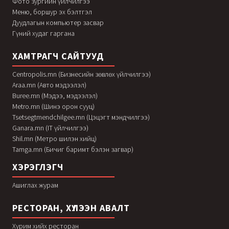
Фото зургийн үйлчилгээ
Меню, боршур эх бэлтгэл
Дуудлагын компьютер засвар
Гүний худаг гаргана
ХАМТРАГЧ САЙТУУД
Centropolis.mn (Бизнесийн зөвлөх үйлчилгээ)
Araa.mn (Авто мэдээлэл)
Buree.mn (Мэдээ, мэдээлэл)
Metro.mn (Шинэ орон сууц)
Tsetsegtmendchilgee.mn (Цэцэгт мэндчилгээ)
Ganara.mn (IT үйлчилгээ)
Shil.mn (Метро шилэн хийц)
Tamga.mn (Бичиг баримт бэлэн загвар)
ХЭРЭГЛЭГЧ
Ашиглах журам
РЕСТОРАН, ХҮЛЭЭН АВАЛТ
Хурим хийх ресторан