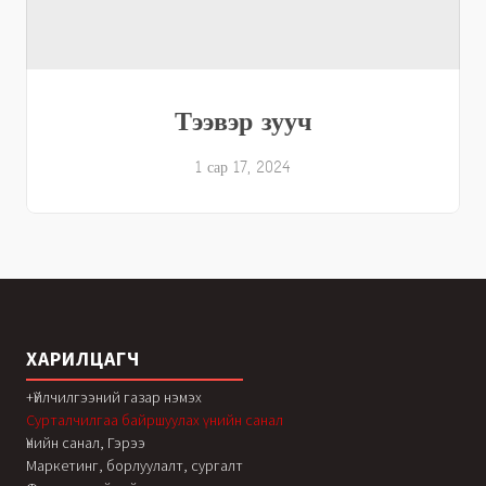
Тээвэр зууч
1 сар 17, 2024
ХАРИЛЦАГЧ
+Үйлчилгээний газар нэмэх
Сурталчилгаа байршуулах үнийн санал
Үнийн санал, Гэрээ
Маркетинг, борлуулалт, сургалт