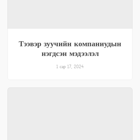
Тээвэр зуучийн компаниудын
нэгдсэн мэдээлэл
1 сар 17, 2024