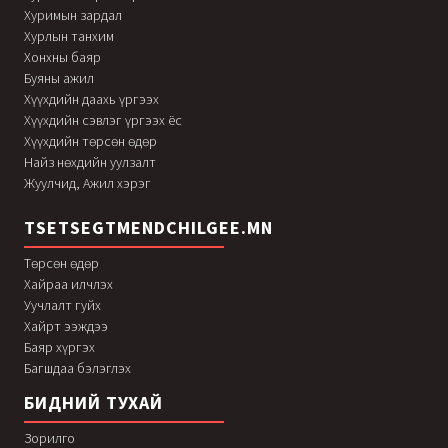
Хуримын зардал
Хурлын танхим
Хонхны баяр
Буяны ажил
Хүүхдийн даахь үргээх
Хүүхдийн сэвлэг үргээх ёс
Хүүхдийн төрсөн өдөр
Найз нөхдийн уулзалт
Жуулчид, Ажил хэрэг
TSETSEGTMENDCHILGEE.MN
Төрсөн өдөр
Хайраа илчлэх
Уучлалт гуйх
Хайрт ээждээ
Баяр хүргэх
Багшдаа бэлэглэх
БИДНИЙ ТУХАЙ
Зорилго