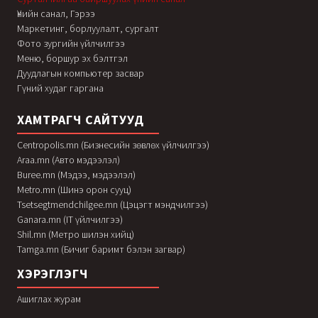
Үнийн санал, Гэрээ
Маркетинг, борлуулалт, сургалт
Фото зургийн үйлчилгээ
Меню, боршур эх бэлтгэл
Дуудлагын компьютер засвар
Гүний худаг гаргана
ХАМТРАГЧ САЙТУУД
Centropolis.mn (Бизнесийн зөвлөх үйлчилгээ)
Araa.mn (Авто мэдээлэл)
Buree.mn (Мэдээ, мэдээлэл)
Metro.mn (Шинэ орон сууц)
Tsetsegtmendchilgee.mn (Цэцэгт мэндчилгээ)
Ganara.mn (IT үйлчилгээ)
Shil.mn (Метро шилэн хийц)
Tamga.mn (Бичиг баримт бэлэн загвар)
ХЭРЭГЛЭГЧ
Ашиглах журам