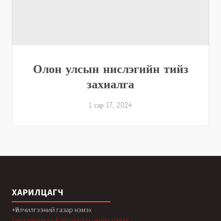
Олон улсын нислэгийн тийз
захиалга
1 сар 17, 2024
ХАРИЛЦАГЧ
+Үйлчилгээний газар нэмэх
Сурталчилгаа байршуулах үнийн санал