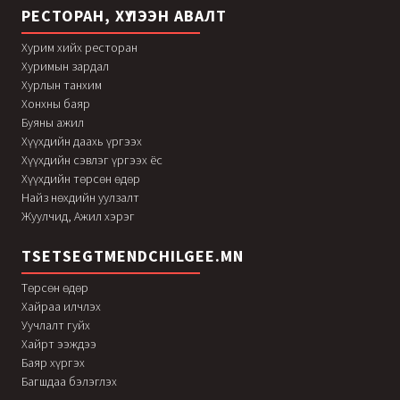
РЕСТОРАН, ХҮЛЭЭН АВАЛТ
Хурим хийх ресторан
Хуримын зардал
Хурлын танхим
Хонхны баяр
Буяны ажил
Хүүхдийн даахь үргээх
Хүүхдийн сэвлэг үргээх ёс
Хүүхдийн төрсөн өдөр
Найз нөхдийн уулзалт
Жуулчид, Ажил хэрэг
TSETSEGTMENDCHILGEE.MN
Төрсөн өдөр
Хайраа илчлэх
Уучлалт гуйх
Хайрт ээждээ
Баяр хүргэх
Багшдаа бэлэглэх