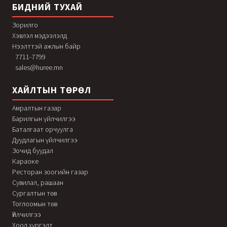
БИДНИЙ ТУХАЙ
Зорилго
Хэвлэл мэдээлэлд
Нээлттэй ажлын байр
7711-7799
sales@huree.mn
ХАЙЛТЫН ТӨРӨЛ
Амралтын газар
Барилгын үйлчилгээ
Баталгаат орчуулга
Дуудлагын үйлчилгээ
Зочид буудал
Караоке
Ресторан зоогийн газар
Сувилал, рашаан
Сургалтын төв
Тоглоомын төв
Үйлчилгээ
Хоол хүргэлт