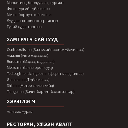
Маркетинг, борлуулалт, сургалт
Фото зургийн үйлчилгээ
Меню, боршур эх бэлтгэл
Дуудлагын компьютер засвар
Гүний худаг гаргана
ХАМТРАГЧ САЙТУУД
Centropolis.mn (Бизнесийн зөвлөх үйлчилгээ)
Araa.mn (Авто мэдээлэл)
Buree.mn (Мэдээ, мэдээлэл)
Metro.mn (Шинэ орон сууц)
Tsetsegtmendchilgee.mn (Цэцэгт мэндчилгээ)
Ganara.mn (IT үйлчилгээ)
Shil.mn (Метро шилэн хийц)
Tamga.mn (Бичиг баримт бэлэн загвар)
ХЭРЭГЛЭГЧ
Ашиглах журам
РЕСТОРАН, ХҮЛЭЭН АВАЛТ