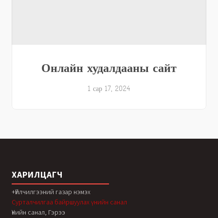
Онлайн худалдааны сайт
1 сар 17, 2024
ХАРИЛЦАГЧ
+Үйлчилгээний газар нэмэх
Сурталчилгаа байршуулах үнийн санал
Үнийн санал, Гэрээ