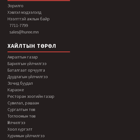
Зорилго
Хэвлэл мэдээлэлд
Нээлттэй ажлын байр
7711-7799
sales@huree.mn
ХАЙЛТЫН ТӨРӨЛ
Амралтын газар
Барилгын үйлчилгээ
Баталгаат орчуулга
Дуудлагын үйлчилгээ
Зочид буудал
Караоке
Ресторан зоогийн газар
Сувилал, рашаан
Сургалтын төв
Тоглоомын төв
Үйлчилгээ
Хоол хүргэлт
Хуримын үйлчилгээ