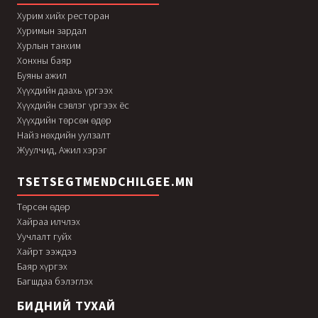
Хурим хийх ресторан
Хуримын зардал
Хурлын танхим
Хонхны баяр
Буяны ажил
Хүүхдийн даахь үргээх
Хүүхдийн сэвлэг үргээх ёс
Хүүхдийн төрсөн өдөр
Найз нөхдийн уулзалт
Жуулчид, Ажил хэрэг
TSETSEGTMENDCHILGEE.MN
Төрсөн өдөр
Хайраа илчлэх
Уучлалт гуйх
Хайрт ээждээ
Баяр хүргэх
Багшдаа бэлэглэх
БИДНИЙ ТУХАЙ