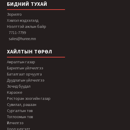
БИДНИЙ ТУХАЙ
Зорилго
Хэвлэл мэдээлэлд
Нээлттэй ажлын байр
7711-7799
sales@huree.mn
ХАЙЛТЫН ТӨРӨЛ
Амралтын газар
Барилгын үйлчилгээ
Баталгаат орчуулга
Дуудлагын үйлчилгээ
Зочид буудал
Караоке
Ресторан зоогийн газар
Сувилал, рашаан
Сургалтын төв
Тоглоомын төв
Үйлчилгээ
Хоол хүргэлт