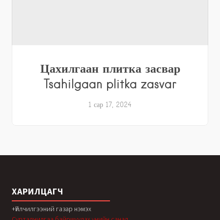
Цахилгаан плитка засвар
Tsahilgaan plitka zasvar
1 сар 17, 2024
ХАРИЛЦАГЧ
+Үйлчилгээний газар нэмэх
Сурталчилгаа байршуулах үнийн санал