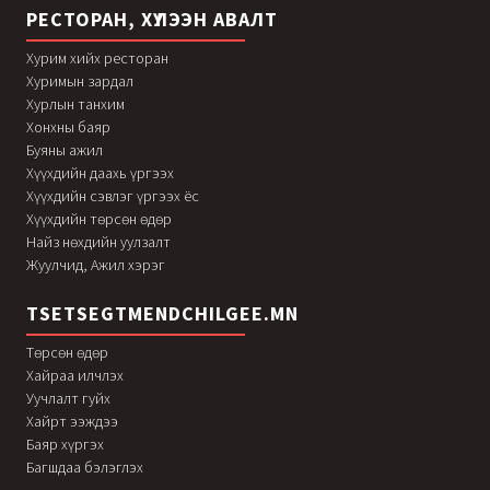
РЕСТОРАН, ХҮЛЭЭН АВАЛТ
Хурим хийх ресторан
Хуримын зардал
Хурлын танхим
Хонхны баяр
Буяны ажил
Хүүхдийн даахь үргээх
Хүүхдийн сэвлэг үргээх ёс
Хүүхдийн төрсөн өдөр
Найз нөхдийн уулзалт
Жуулчид, Ажил хэрэг
TSETSEGTMENDCHILGEE.MN
Төрсөн өдөр
Хайраа илчлэх
Уучлалт гуйх
Хайрт ээждээ
Баяр хүргэх
Багшдаа бэлэглэх