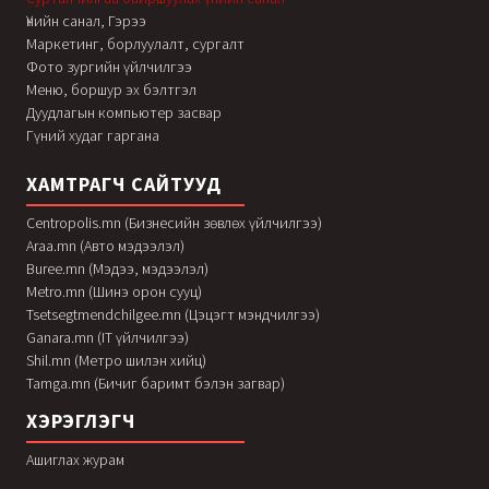
Үнийн санал, Гэрээ
Маркетинг, борлуулалт, сургалт
Фото зургийн үйлчилгээ
Меню, боршур эх бэлтгэл
Дуудлагын компьютер засвар
Гүний худаг гаргана
ХАМТРАГЧ САЙТУУД
Centropolis.mn (Бизнесийн зөвлөх үйлчилгээ)
Araa.mn (Авто мэдээлэл)
Buree.mn (Мэдээ, мэдээлэл)
Metro.mn (Шинэ орон сууц)
Tsetsegtmendchilgee.mn (Цэцэгт мэндчилгээ)
Ganara.mn (IT үйлчилгээ)
Shil.mn (Метро шилэн хийц)
Tamga.mn (Бичиг баримт бэлэн загвар)
ХЭРЭГЛЭГЧ
Ашиглах журам