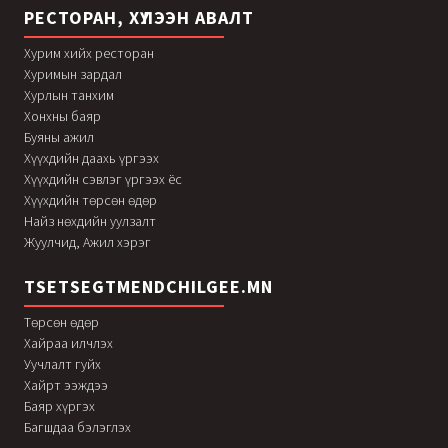
РЕСТОРАН, ХҮЛЭЭН АВАЛТ
Хурим хийх ресторан
Хуримын зардал
Хурлын танхим
Хонхны баяр
Буяны ажил
Хүүхдийн даахь үргээх
Хүүхдийн сэвлэг үргээх ёс
Хүүхдийн төрсөн өдөр
Найз нөхдийн уулзалт
Жуулчид, Ажил хэрэг
TSETSEGTMENDCHILGEE.MN
Төрсөн өдөр
Хайраа илчлэх
Уучлалт гуйх
Хайрт ээждээ
Баяр хүргэх
Багшдаа бэлэглэх