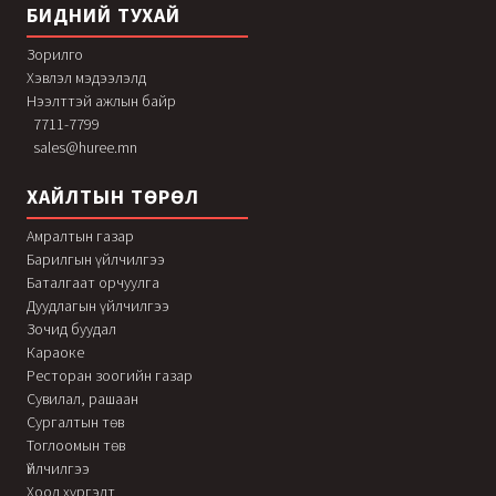
БИДНИЙ ТУХАЙ
Зорилго
Хэвлэл мэдээлэлд
Нээлттэй ажлын байр
7711-7799
sales@huree.mn
ХАЙЛТЫН ТӨРӨЛ
Амралтын газар
Барилгын үйлчилгээ
Баталгаат орчуулга
Дуудлагын үйлчилгээ
Зочид буудал
Караоке
Ресторан зоогийн газар
Сувилал, рашаан
Сургалтын төв
Тоглоомын төв
Үйлчилгээ
Хоол хүргэлт