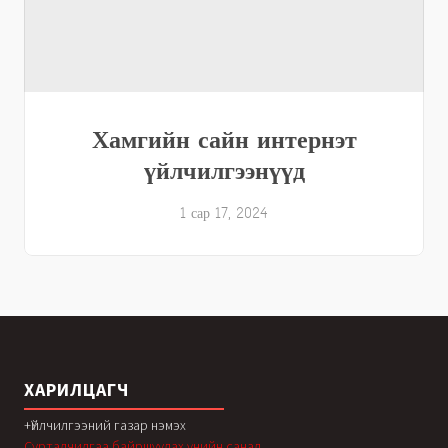
Хамгийн сайн интернэт
үйлчилгээнүүд
1 сар 17, 2024
ХАРИЛЦАГЧ
+Үйлчилгээний газар нэмэх
Сурталчилгаа байршуулах үнийн санал