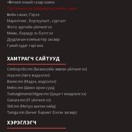
+Үйлчилгээний газар нэмэх
Сурталчилгаа байршуулах үнийн санал
Үнийн санал, Гэрээ
Маркетинг, борлуулалт, сургалт
Фото зургийн үйлчилгээ
Меню, боршур эх бэлтгэл
Дуудлагын компьютер засвар
Гүний худаг гаргана
ХАМТРАГЧ САЙТУУД
Centropolis.mn (Бизнесийн зөвлөх үйлчилгээ)
Araa.mn (Авто мэдээлэл)
Buree.mn (Мэдээ, мэдээлэл)
Metro.mn (Шинэ орон сууц)
Tsetsegtmendchilgee.mn (Цэцэгт мэндчилгээ)
Ganara.mn (IT үйлчилгээ)
Shil.mn (Метро шилэн хийц)
Tamga.mn (Бичиг баримт бэлэн загвар)
ХЭРЭГЛЭГЧ