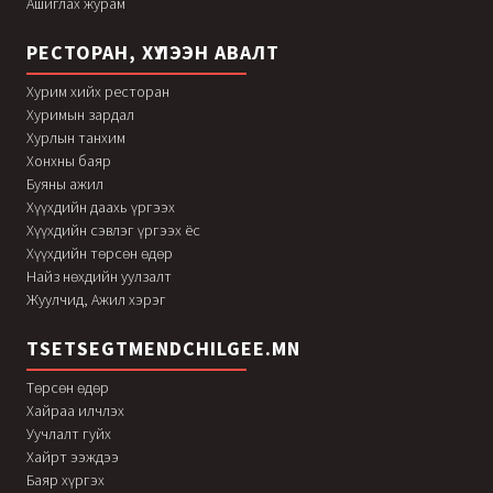
Ашиглах журам
РЕСТОРАН, ХҮЛЭЭН АВАЛТ
Хурим хийх ресторан
Хуримын зардал
Хурлын танхим
Хонхны баяр
Буяны ажил
Хүүхдийн даахь үргээх
Хүүхдийн сэвлэг үргээх ёс
Хүүхдийн төрсөн өдөр
Найз нөхдийн уулзалт
Жуулчид, Ажил хэрэг
TSETSEGTMENDCHILGEE.MN
Төрсөн өдөр
Хайраа илчлэх
Уучлалт гуйх
Хайрт ээждээ
Баяр хүргэх