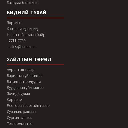
Багшдаа бэлэглэх
БИДНИЙ ТУХАЙ
Зорилго
Хэвлэл мэдээлэлд
Нээлттэй ажлын байр
7711-7799
sales@huree.mn
ХАЙЛТЫН ТӨРӨЛ
Амралтын газар
Барилгын үйлчилгээ
Баталгаат орчуулга
Дуудлагын үйлчилгээ
Зочид буудал
Караоке
Ресторан зоогийн газар
Сувилал, рашаан
Сургалтын төв
Тоглоомын төв