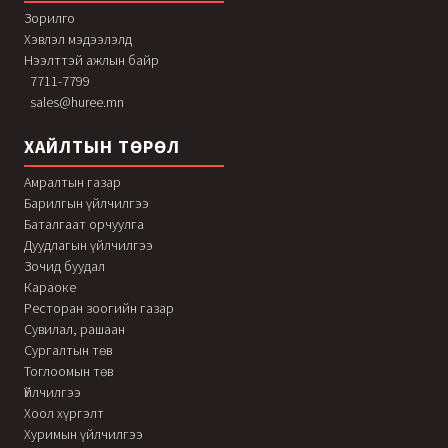
Зорилго
Хэвлэл мэдээлэлд
Нээлттэй ажлын байр
7711-7799
sales@huree.mn
ХАЙЛТЫН ТӨРӨЛ
Амралтын газар
Барилгын үйлчилгээ
Баталгаат орчуулга
Дуудлагын үйлчилгээ
Зочид буудал
Караоке
Ресторан зоогийн газар
Сувилал, рашаан
Сургалтын төв
Тоглоомын төв
Үйлчилгээ
Хоол хүргэлт
Хуримын үйлчилгээ