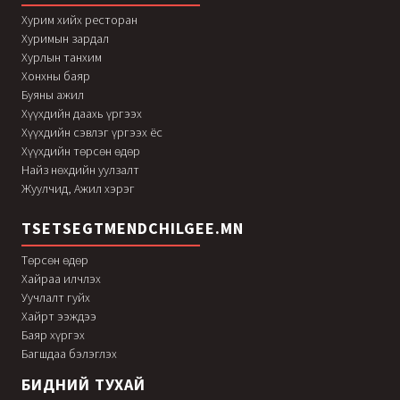
Хурим хийх ресторан
Хуримын зардал
Хурлын танхим
Хонхны баяр
Буяны ажил
Хүүхдийн даахь үргээх
Хүүхдийн сэвлэг үргээх ёс
Хүүхдийн төрсөн өдөр
Найз нөхдийн уулзалт
Жуулчид, Ажил хэрэг
TSETSEGTMENDCHILGEE.MN
Төрсөн өдөр
Хайраа илчлэх
Уучлалт гуйх
Хайрт ээждээ
Баяр хүргэх
Багшдаа бэлэглэх
БИДНИЙ ТУХАЙ