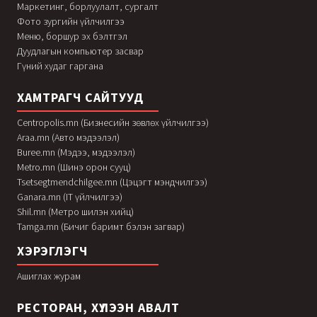
Маркетинг, борлуулалт, сургалт
Фото зургийн үйлчилгээ
Меню, боршур эх бэлтгэл
Дуудлагын компьютер засвар
Гүний худаг гаргана
ХАМТРАГЧ САЙТУУД
Centropolis.mn (Бизнесийн зөвлөх үйлчилгээ)
Araa.mn (Авто мэдээлэл)
Buree.mn (Мэдээ, мэдээлэл)
Metro.mn (Шинэ орон сууц)
Tsetsegtmendchilgee.mn (Цэцэгт мэндчилгээ)
Ganara.mn (IT үйлчилгээ)
Shil.mn (Метро шилэн хийц)
Tamga.mn (Бичиг баримт бэлэн загвар)
ХЭРЭГЛЭГЧ
Ашиглах журам
РЕСТОРАН, ХҮЛЭЭН АВАЛТ