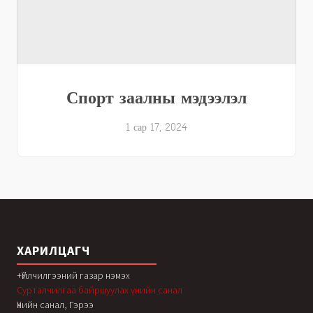
Спорт заалны мэдээлэл
1 сар 17, 2024
ХАРИЛЦАГЧ
+Үйлчилгээний газар нэмэх
Сурталчилгаа байршуулах үнийн санал
Үнийн санал, Гэрээ