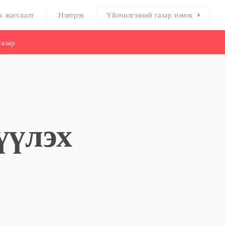
х жагсаалт
Нэвтрэх
Үйлчилгээний газар нэмэх
азар
үүлэх