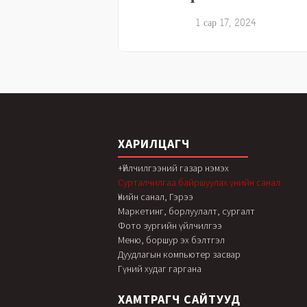
1 сар 17, 2024
ХАРИЛЦАГЧ
+Үйлчилгээний газар нэмэх
Сурталчилгаа байршуулах үнийн санал
Үнийн санал, Гэрээ
Маркетинг, борлуулалт, сургалт
Фото зургийн үйлчилгээ
Меню, боршур эх бэлтгэл
Дуудлагын компьютер засвар
Гүний худаг гаргана
ХАМТРАГЧ САЙТУУД