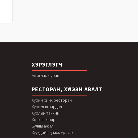
ХЭРЭГЛЭГЧ
Ашиглах журам
РЕСТОРАН, ХҮЛЭЭН АВАЛТ
Хурим хийх ресторан
Хуримын зардал
Хурлын танхим
Хонхны баяр
Буяны ажил
Хүүхдийн даахь үргээх