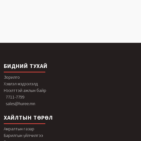
БИДНИЙ ТУХАЙ
Зорилго
Хэвлэл мэдээлэлд
Нээлттэй ажлын байр
7711-7799
sales@huree.mn
ХАЙЛТЫН ТӨРӨЛ
Амралтын газар
Барилгын үйлчилгээ