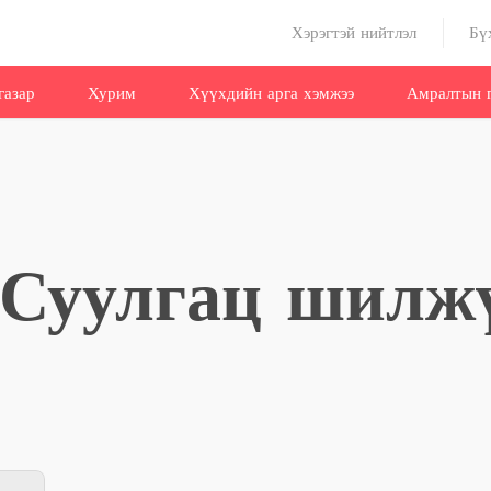
Хэрэгтэй нийтлэл
Бү
газар
Хурим
Хүүхдийн арга хэмжээ
Амралтын г
 Суулгац шилж