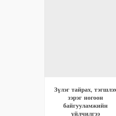
Зүлэг тайрах, тэгшлэ
зэрэг ногоон
байгууламжийн
үйлчилгээ