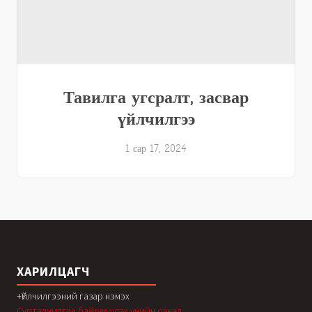
Тавилга угсралт, засвар
үйлчилгээ
1 сар 17, 2024
ХАРИЛЦАГЧ
+Үйлчилгээний газар нэмэх
Сурталчилгаа байршуулах үнийн санал