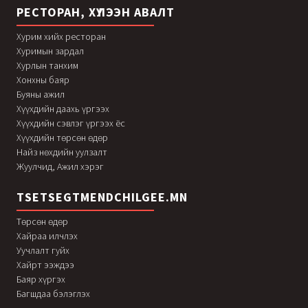
РЕСТОРАН, ХҮЛЭЭН АВАЛТ
Хурим хийх ресторан
Хуримын зардал
Хурлын танхим
Хонхны баяр
Буяны ажил
Хүүхдийн даахь үргээх
Хүүхдийн сэвлэг үргээх ёс
Хүүхдийн төрсөн өдөр
Найз нөхдийн уулзалт
Жуулчид, Ажил хэрэг
TSETSEGTMENDCHILGEE.MN
Төрсөн өдөр
Хайраа илчлэх
Уучлалт гуйх
Хайрт ээждээ
Баяр хүргэх
Багшдаа бэлэглэх