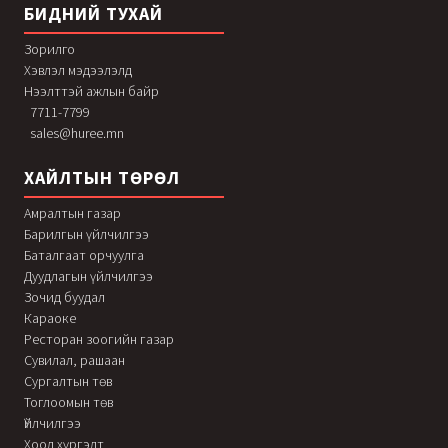
БИДНИЙ ТУХАЙ
Зорилго
Хэвлэл мэдээлэлд
Нээлттэй ажлын байр
7711-7799
sales@huree.mn
ХАЙЛТЫН ТӨРӨЛ
Амралтын газар
Барилгын үйлчилгээ
Баталгаат орчуулга
Дуудлагын үйлчилгээ
Зочид буудал
Караоке
Ресторан зоогийн газар
Сувилал, рашаан
Сургалтын төв
Тоглоомын төв
Үйлчилгээ
Хоол хүргэлт