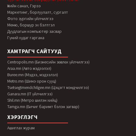
Үнийн санал, Гэрээ
Маркетинг, борлуулалт, сургалт
Фото зургийн үйлчилгээ
Меню, боршур эх бэлтгэл
Дуудлагын компьютер засвар
Гүний худаг гаргана
ХАМТРАГЧ САЙТУУД
Centropolis.mn (Бизнесийн зөвлөх үйлчилгээ)
Araa.mn (Авто мэдээлэл)
Buree.mn (Мэдээ, мэдээлэл)
Metro.mn (Шинэ орон сууц)
Tsetsegtmendchilgee.mn (Цэцэгт мэндчилгээ)
Ganara.mn (IT үйлчилгээ)
Shil.mn (Метро шилэн хийц)
Tamga.mn (Бичиг баримт бэлэн загвар)
ХЭРЭГЛЭГЧ
Ашиглах журам