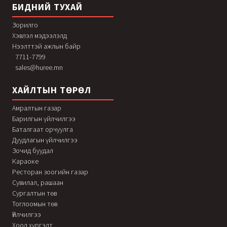
БИДНИЙ ТУХАЙ
Зорилго
Хэвлэл мэдээлэлд
Нээлттэй ажлын байр
7711-7799
sales@huree.mn
ХАЙЛТЫН ТӨРӨЛ
Амралтын газар
Барилгын үйлчилгээ
Баталгаат орчуулга
Дуудлагын үйлчилгээ
Зочид буудал
Караоке
Ресторан зоогийн газар
Сувилал, рашаан
Сургалтын төв
Тоглоомын төв
Үйлчилгээ
Хоол хүргэлт