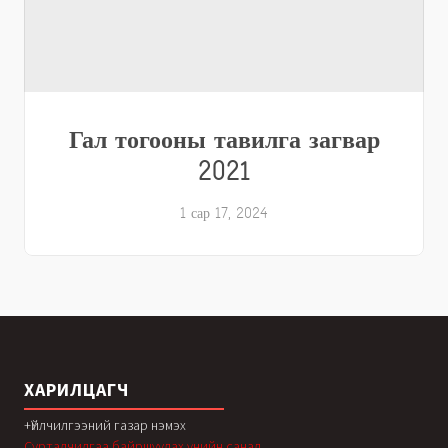
Гал тогооны тавилга загвар
2021
1 сар 17, 2024
ХАРИЛЦАГЧ
+Үйлчилгээний газар нэмэх
Сурталчилгаа байршуулах үнийн санал