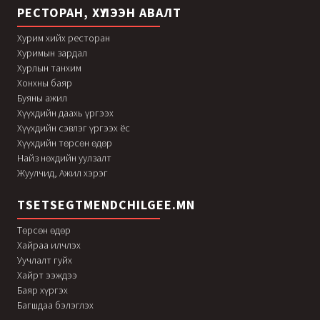
РЕСТОРАН, ХҮЛЭЭН АВАЛТ
Хурим хийх ресторан
Хуримын зардал
Хурлын танхим
Хонхны баяр
Буяны ажил
Хүүхдийн даахь үргээх
Хүүхдийн сэвлэг үргээх ёс
Хүүхдийн төрсөн өдөр
Найз нөхдийн уулзалт
Жуулчид, Ажил хэрэг
TSETSEGTMENDCHILGEE.MN
Төрсөн өдөр
Хайраа илчлэх
Уучлалт гуйх
Хайрт ээждээ
Баяр хүргэх
Багшдаа бэлэглэх