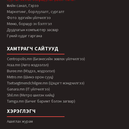
Үнийн санал, Гэрээ
Маркетинг, борлуулалт, сургалт
Фото зургийн үйлчилгээ
Меню, боршур эх бэлтгэл
Дуудлагын компьютер засвар
Гүний худаг гаргана
ХАМТРАГЧ САЙТУУД
Centropolis.mn (Бизнесийн зөвлөх үйлчилгээ)
Araa.mn (Авто мэдээлэл)
Buree.mn (Мэдээ, мэдээлэл)
Metro.mn (Шинэ орон сууц)
Tsetsegtmendchilgee.mn (Цэцэгт мэндчилгээ)
Ganara.mn (IT үйлчилгээ)
Shil.mn (Метро шилэн хийц)
Tamga.mn (Бичиг баримт бэлэн загвар)
ХЭРЭГЛЭГЧ
Ашиглах журам