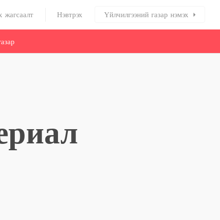
х жагсаалт
Нэвтрэх
Үйлчилгээний газар нэмэх
азар
ериал