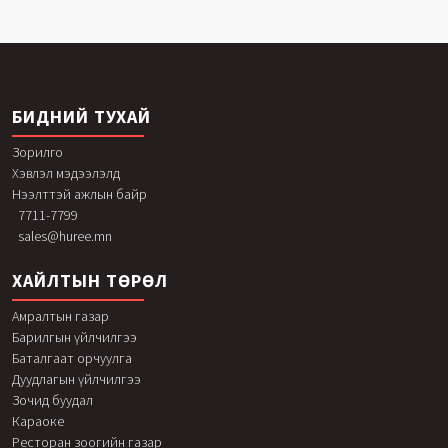
БИДНИЙ ТУХАЙ
Зорилго
Хэвлэл мэдээлэлд
Нээлттэй ажлын байр
7711-7799
sales@huree.mn
ХАЙЛТЫН ТӨРӨЛ
Амралтын газар
Барилгын үйлчилгээ
Баталгаат орчуулга
Дуудлагын үйлчилгээ
Зочид буудал
Караоке
Ресторан зоогийн газар