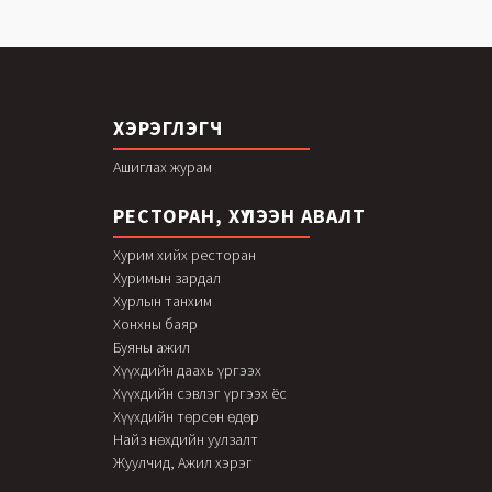
ХЭРЭГЛЭГЧ
Ашиглах журам
РЕСТОРАН, ХҮЛЭЭН АВАЛТ
Хурим хийх ресторан
Хуримын зардал
Хурлын танхим
Хонхны баяр
Буяны ажил
Хүүхдийн даахь үргээх
Хүүхдийн сэвлэг үргээх ёс
Хүүхдийн төрсөн өдөр
Найз нөхдийн уулзалт
Жуулчид, Ажил хэрэг