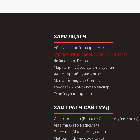
ХАРИЛЦАГЧ
+Үйлчилгээний газар нэмэх
Сурталчилгаа байршуулах үнийн санал
Үнийн санал, Гэрээ
Маркетинг, борлуулалт, сургалт
Фото зургийн үйлчилгээ
Меню, боршур эх бэлтгэл
Дуудлагын компьютер засвар
Гүний худаг гаргана
ХАМТРАГЧ САЙТУУД
Centropolis.mn (Бизнесийн зөвлөх үйлчилгээ)
Araa.mn (Авто мэдээлэл)
Buree.mn (Мэдээ, мэдээлэл)
Metro.mn (Шинэ орон сууц)