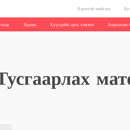
Хэрэгтэй нийтлэл
Бү
газар
Хурим
Хүүхдийн арга хэмжээ
Амралтын г
 Тусгаарлах мат